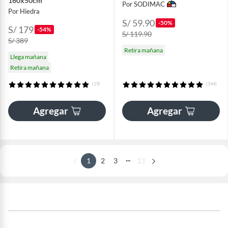
160x50cm
Por SODIMAC
Por Hiedra
S/ 59.90
-50%
S/ 179
-54%
S/ 119.90
S/ 389
Retira mañana
Llega mañana
Retira mañana
(19)
(144)
Agregar
Agregar
...
1
2
3
13