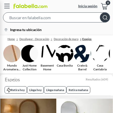
Inicia sesión
Search
Bar
location-
Ingresa tu ubicación
icon
Home
Decohogar - Decoración
Decoración de muro
Espejos
Mundo
Just Home
Basement
Casa Bonita
Crate &
Casa
Aromaterapi
Collection
Home
Barrel
Cantabria
a
Espejos
Resultados
(
609
)
Retira hoy
Llega hoy
Llega mañana
Retira mañana