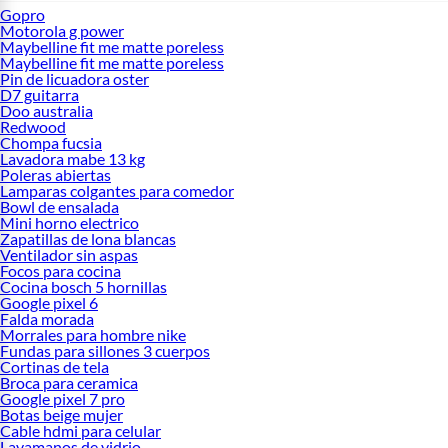
Gopro
Motorola g power
Maybelline fit me matte poreless
Maybelline fit me matte poreless
Pin de licuadora oster
D7 guitarra
Doo australia
Redwood
Chompa fucsia
Lavadora mabe 13 kg
Poleras abiertas
Lamparas colgantes para comedor
Bowl de ensalada
Mini horno electrico
Zapatillas de lona blancas
Ventilador sin aspas
Focos para cocina
Cocina bosch 5 hornillas
Google pixel 6
Falda morada
Morrales para hombre nike
Fundas para sillones 3 cuerpos
Cortinas de tela
Broca para ceramica
Google pixel 7 pro
Botas beige mujer
Cable hdmi para celular
Lavamanos de vidrio