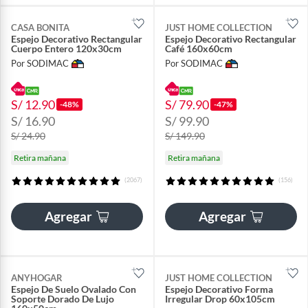
CASA BONITA
JUST HOME COLLECTION
Espejo Decorativo Rectangular
Espejo Decorativo Rectangular
Cuerpo Entero 120x30cm
Café 160x60cm
Por SODIMAC
Por SODIMAC
S/ 12.90
S/ 79.90
-48%
-47%
S/ 16.90
S/ 99.90
S/ 24.90
S/ 149.90
Retira mañana
Retira mañana
(2067)
(156)
Agregar
Agregar
ANYHOGAR
JUST HOME COLLECTION
Espejo De Suelo Ovalado Con
Espejo Decorativo Forma
Soporte Dorado De Lujo
Irregular Drop 60x105cm