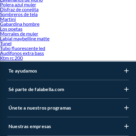
Polera azul mujer
Disfraz de conejita
Sombreros de tela
Martini
Gabardina hombre
Los poetas
Morrales de mujer
Labial maybelline matte
Tunel
Tubo fluorescente led
Audifonos extra bass
Ktm rc 200
Te ayudamos
Sé parte de falabella.com
Únete a nuestros programas
Nuestras empresas