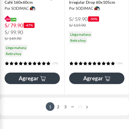
Café 160x60cm
Irregular Drop 60x105cm
Por SODIMAC
Por SODIMAC
S/ 59.90
-50%
S/ 79.90
S/ 119.90
-47%
S/ 99.90
Llega mañana
S/ 149.90
Retira hoy
Llega mañana
Retira hoy
(156)
(144)
Agregar
Agregar
...
1
2
3
13