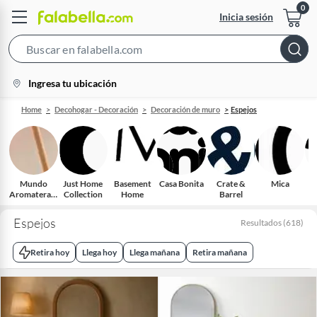
Inicia sesión
Search
Bar
location-
Ingresa tu ubicación
icon
Home
Decohogar - Decoración
Decoración de muro
Espejos
Mundo
Just Home
Basement
Casa Bonita
Crate &
Mica
Aromaterapi
Collection
Home
Barrel
a
Espejos
Resultados
(
618
)
Retira hoy
Llega hoy
Llega mañana
Retira mañana