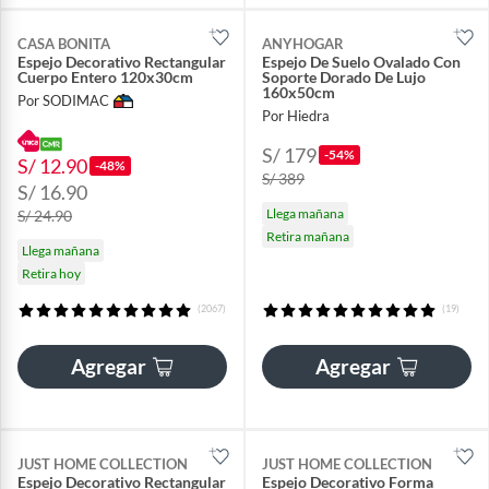
CASA BONITA
ANYHOGAR
Espejo Decorativo Rectangular
Espejo De Suelo Ovalado Con
Cuerpo Entero 120x30cm
Soporte Dorado De Lujo
160x50cm
Por SODIMAC
Por Hiedra
S/ 179
-54%
S/ 12.90
-48%
S/ 389
S/ 16.90
Llega mañana
S/ 24.90
Retira mañana
Llega mañana
Retira hoy
(2067)
(19)
Agregar
Agregar
JUST HOME COLLECTION
JUST HOME COLLECTION
Espejo Decorativo Rectangular
Espejo Decorativo Forma