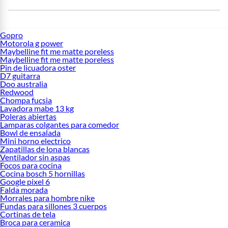
Gopro
Motorola g power
Maybelline fit me matte poreless
Maybelline fit me matte poreless
Pin de licuadora oster
D7 guitarra
Doo australia
Redwood
Chompa fucsia
Lavadora mabe 13 kg
Poleras abiertas
Lamparas colgantes para comedor
Bowl de ensalada
Mini horno electrico
Zapatillas de lona blancas
Ventilador sin aspas
Focos para cocina
Cocina bosch 5 hornillas
Google pixel 6
Falda morada
Morrales para hombre nike
Fundas para sillones 3 cuerpos
Cortinas de tela
Broca para ceramica