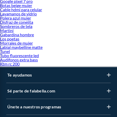
Google pixel 7 pro
Botas beige mujer
Cable hdmi para celular
Lavamanos de vidrio
Polera azul mujer
Disfraz de conejita
Sombreros de tela
Martini
Gabardina hombre
Los poetas
Morrales de mujer
Labial maybelline matte
Tunel
Tubo fluorescente led
Audifonos extra bass
Ktm rc 200
Te ayudamos
Sé parte de falabella.com
Únete a nuestros programas