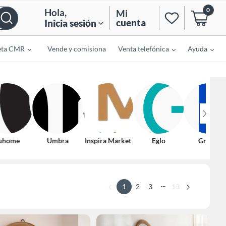
0
Hola
,
Mi
cuenta
Inicia sesión
eta CMR
Vende y comisiona
Venta telefónica
Ayuda
uhome
Umbra
Inspira Market
Eglo
Gretail
...
1
2
3
13