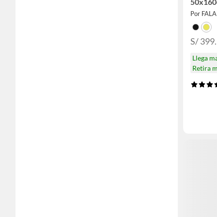
50x16
Por FAL
S/ 399
Llega m
Retira 