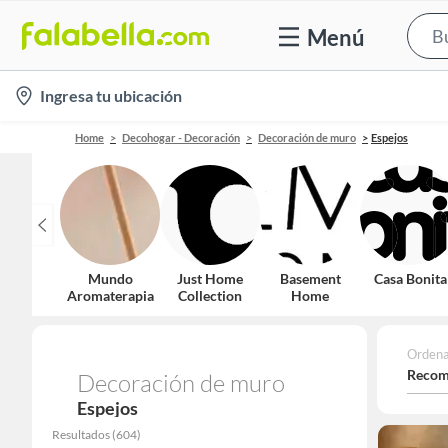
Menú
location-
Ingresa tu ubicación
icon
Home
Decohogar - Decoración
Decoración de muro
Espejos
Mundo
Just Home
Basement
Casa Bonita
Aromaterapia
Collection
Home
Ordena
Recom
Decoración de muro
Espejos
Resultados
(
604
)