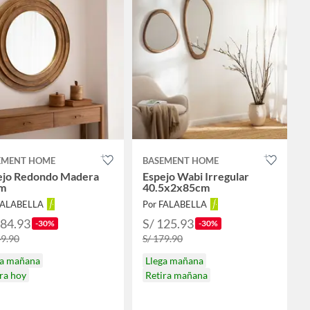
EMENT HOME
BASEMENT HOME
ejo Redondo Madera
Espejo Wabi Irregular
m
40.5x2x85cm
FALABELLA
Por FALABELLA
384.93
S/ 125.93
-30%
-30%
49.90
S/ 179.90
ga mañana
Llega mañana
ra hoy
Retira mañana