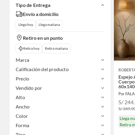
Tipo de Entrega
Envío a domicilio
Llega hoy
Llega mañana
Retiro en un punto
Retira hoy
Retira mañana
Marca
Calificación del producto
ROBERT
Espejo
Precio
Cuerpo
60x14
Vendido por
Por FAL
Alto
S/ 244
Ancho
S/ 349.9
Color
Llega m
Retira 
Forma
Tipo