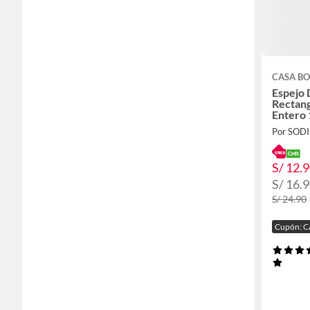
CASA BO
Espejo 
Rectan
Entero
Por SOD
S/ 12.
S/ 16.
S/ 24.90
Cupón: 