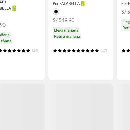
0cm
Por FALABELLA
Por 
ABELLA
S/ 
S/ 549.90
Lle
.90
Ret
Llega mañana
añana
Retira mañana
mañana
(24)
(17)