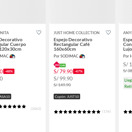
NITA
JUST HOME COLLECTION
ANY
Decorativo
Espejo Decorativo
Esp
gular Cuerpo
Rectangular Café
Con
 120x30cm
160x60cm
Luj
IMAC
Por SODIMAC
Por 
S/ 
90
S/ 79.90
S/ 3
-48%
-47%
90
S/ 99.90
Lle
S/ 149.90
Ret
CASA10
Cupón: JUST10
(2065)
(156)