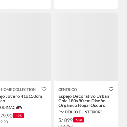
T HOME COLLECTION
GENERICO
ejo Joyero 41x150cm
Espejo Decorativo Urban
nco
Chic 180x80 cm Diseño
Orgánico Nogal Oscuro
 SODIMAC
Por DEKKO D' INTERIORS
179.90
-40%
S/ 899
-68%
99.90
S/ 2,799