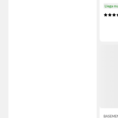
Llega m
BASEME