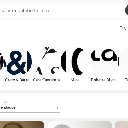
Search
Bar
Tarj
Crate & Barrel
Casa Cantabria
Mica
Roberta Allen
T
r por
:
endados