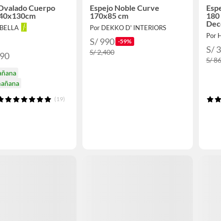
 Ovalado Cuerpo
Espejo Noble Curve
Esp
 40x130cm
170x85 cm
180 
Dec
ABELLA
Por DEKKO D' INTERIORS
Por 
S/ 990
-59%
S/ 
S/ 2,400
.90
S/ 8
añana
mañana
(19)