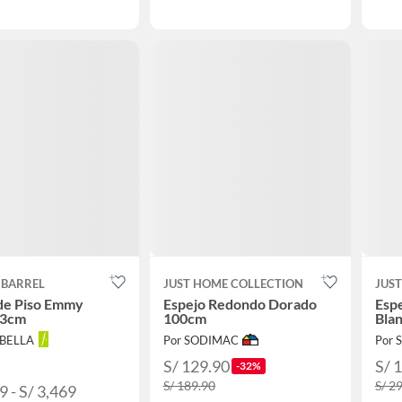
 BARREL
JUST HOME COLLECTION
JUS
de Piso Emmy
Espejo Redondo Dorado
Esp
83cm
100cm
Bla
ABELLA
Por SODIMAC
Por
S/ 129.90
S/ 
-32%
S/ 189.90
S/ 2
9 - S/ 3,469