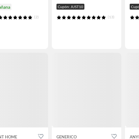
añana
Cupón: JUST10
Cupó
(2)
(13)
NT HOME
GENERICO
ANY