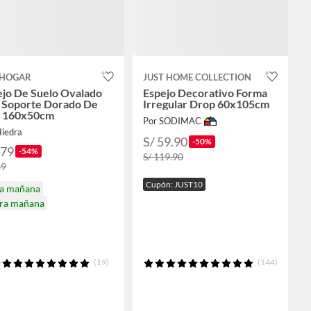
HOGAR
JUST HOME COLLECTION
ejo De Suelo Ovalado
Espejo Decorativo Forma
 Soporte Dorado De
Irregular Drop 60x105cm
o 160x50cm
Por SODIMAC
Hiedra
S/ 59.90
-50%
179
-54%
S/ 119.90
89
Cupón: JUST10
ga mañana
ira mañana
(19)
(144)