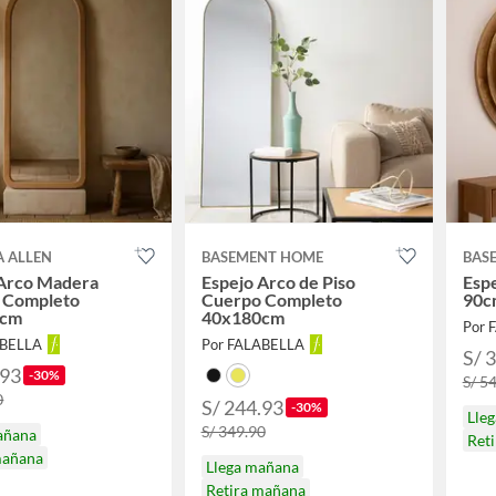
A ALLEN
BASEMENT HOME
BAS
 Arco Madera
Espejo Arco de Piso
Esp
 Completo
Cuerpo Completo
90c
0cm
40x180cm
Por 
ABELLA
Por FALABELLA
S/ 
.93
-30%
S/ 5
0
S/ 244.93
-30%
Lle
S/ 349.90
añana
Reti
mañana
Llega mañana
Retira mañana