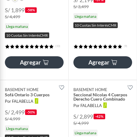
S/ 3,499
S/ 1,899
-58%
S/ 4,499
Llega mañana
10 Cuotas Sin InterésCMR
Llega mañana
10 Cuotas Sin InterésCMR
(33)
(9)
Agregar
Agregar
BASEMENT HOME
BASEMENT HOME
Sofá Ontario 3 Cuerpos
Seccional Nicolas 4 Cuerpos
Derecho Cuero Combinado
Por FALABELLA
Por FALABELLA
S/ 2,499
-50%
S/ 2,899
-42%
S/ 4,999
S/ 4,999
Llega mañana
Llega mañana