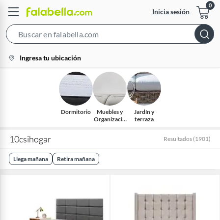
Inicia sesión
Search
Bar
location-
Ingresa tu ubicación
icon
Dormitorio
Muebles y
Jardín y
Organizació
terraza
n
10csihogar
Resultados
(
1901
)
Llega mañana
Retira mañana