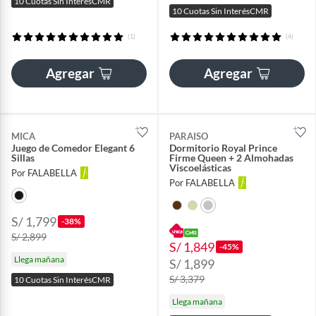
10 Cuotas Sin InterésCMR
10 Cuotas Sin InterésCMR
(1)
(4)
Agregar
Agregar
MICA
PARAISO
Juego de Comedor Elegant 6
Dormitorio Royal Prince
Sillas
Firme Queen + 2 Almohadas
Viscoelásticas
Por FALABELLA
Por FALABELLA
S/ 1,799
-38%
S/ 2,899
S/ 1,849
-45%
Llega mañana
S/ 1,899
S/ 3,379
10 Cuotas Sin InterésCMR
Llega mañana