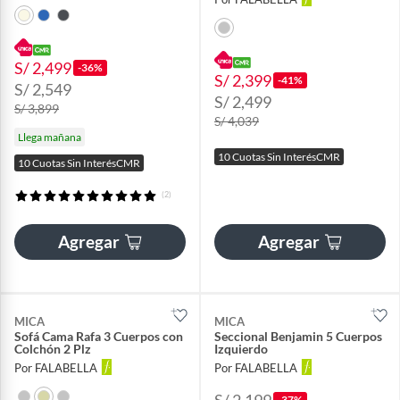
S/ 2,499
-36%
S/ 2,399
-41%
S/ 2,549
S/ 2,499
S/ 3,899
S/ 4,039
Llega mañana
10 Cuotas Sin InterésCMR
10 Cuotas Sin InterésCMR
(2)
Agregar
Agregar
MICA
MICA
Sofá Cama Rafa 3 Cuerpos con
Seccional Benjamin 5 Cuerpos
Colchón 2 Plz
Izquierdo
Por FALABELLA
Por FALABELLA
S/ 2,199
-37%