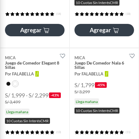
10 Cuotas Sin InterésCMR
(14)
(18)
Agregar
Agregar
MICA
MICA
Juego de Comedor Elegant 8
Juego De Comedor Nala 6
Sillas
Sillas
Por FALABELLA
Por FALABELLA
S/ 1,799
-45%
S/ 3,299
S/ 1,999 - S/ 2,299
-43%
S/ 3,499
Llega mañana
10 Cuotas Sin InterésCMR
Llega mañana
10 Cuotas Sin InterésCMR
(13)
(11)