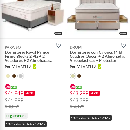
PARAISO
DROM
Dormitorio Royal Prince
Dormitorio con Cajones Mild
Firme Blocks 2 Plz + 2
Cuadros Queen + 2 Almohadas
Veladores + 2 Almohadas
Viscoelásticas y Protector
Viscoelásticas
Por FALABELLA
Por FALABELLA
S/ 1,849
S/ 3,299
-40%
-47%
S/ 1,899
S/ 3,399
S/ 3,059
S/ 6,179
Llega mañana
10 Cuotas Sin InterésCMR
10 Cuotas Sin InterésCMR