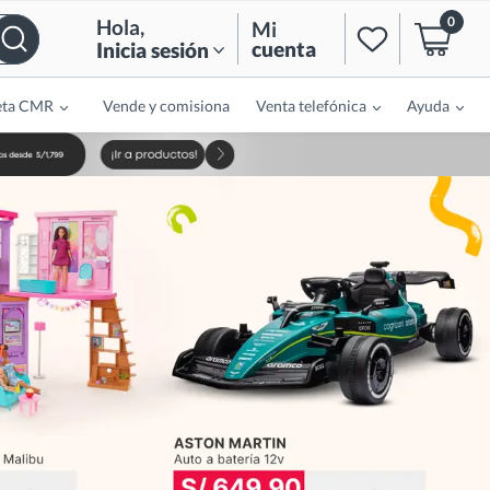
0
Hola
,
Mi
cuenta
Inicia sesión
eta CMR
Vende y comisiona
Venta telefónica
Ayuda