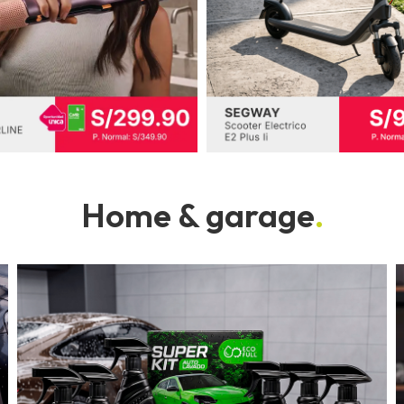
Home & garage
.