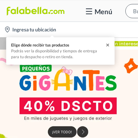
Menú
location-
Ingresa tu ubicación
icon
✕
Elige dónde recibir tus productos
Podrás ver la disponibilidad y tiempos de entrega
para tu despacho o retiro en tienda.