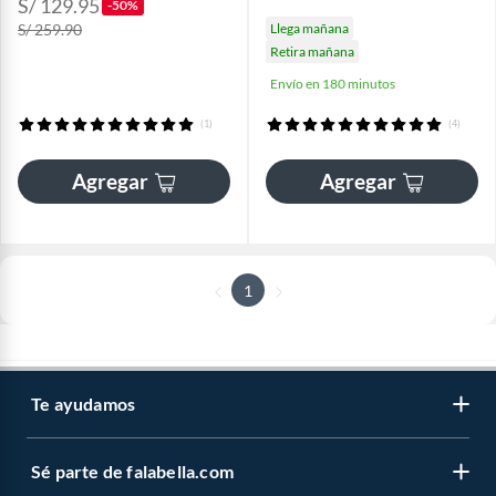
S/ 129.95
-50%
S/ 259.90
Llega mañana
Retira mañana
Envío en 180 minutos
(1)
(4)
Agregar
Agregar
1
Te ayudamos
Sé parte de falabella.com