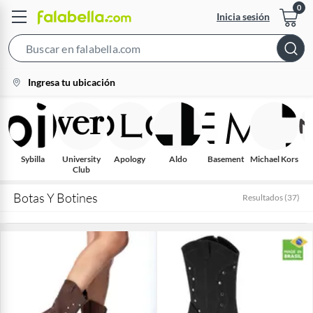
Inicia sesión
Search
Bar
location-
Ingresa tu ubicación
icon
Sybilla
University
Apology
Aldo
Basement
Michael Kors
S
Club
Botas Y Botines
Resultados
(
37
)