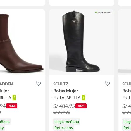
MADDEN
SCHUTZ
SCH
Mujer
Botas Mujer
Bot
ABELLA
Por FALABELLA
Por 
.94
S/ 484.95
S/ 
-40%
-50%
0
S/ 969.90
S/ 9
añana
Llega mañana
Lle
hoy
Retira hoy
Reti