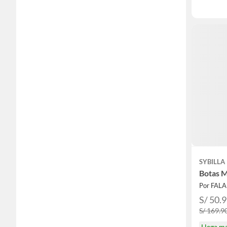
SYBILLA
Botas 
Por FAL
S/ 50.
S/ 169.9
Llega m