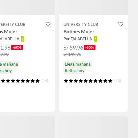
ERSITY CLUB
UNIVERSITY CLUB
as Mujer
Botines Mujer
FALABELLA
Por FALABELLA
51.96
S/ 59.96
-60%
-60%
29.90
S/ 149.90
ga mañana
Llega mañana
ra hoy
Retira hoy
(14)
(13)