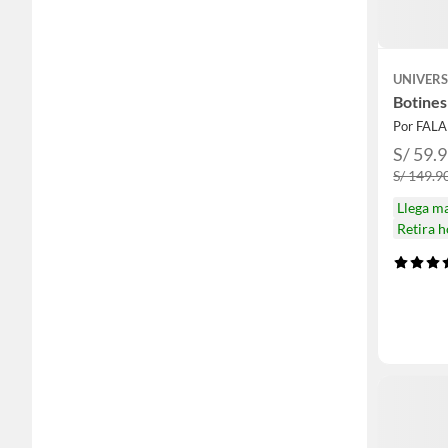
UNIVERS
Botines
Por FAL
S/ 59.
S/ 149.9
Llega m
Retira 