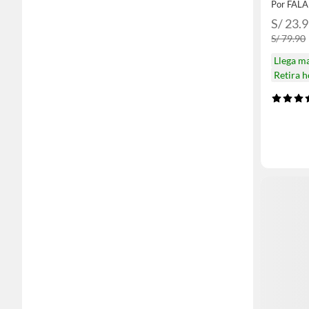
Por FAL
S/ 23.
S/ 79.90
Llega m
Retira 