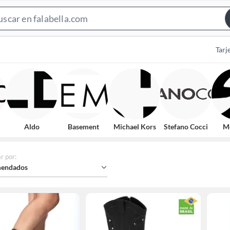
Search
Bar
Tarj
Aldo
Basement
Michael Kors
Stefano Cocci
M
r por
:
endados