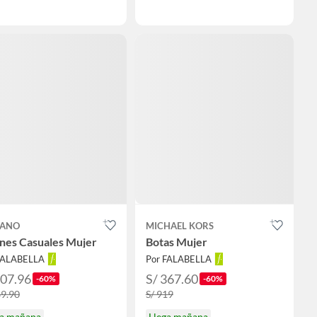
ZANO
MICHAEL KORS
ines Casuales Mujer
Botas Mujer
FALABELLA
Por FALABELLA
107.96
S/ 367.60
-60%
-60%
69.90
S/ 919
ga mañana
Llega mañana