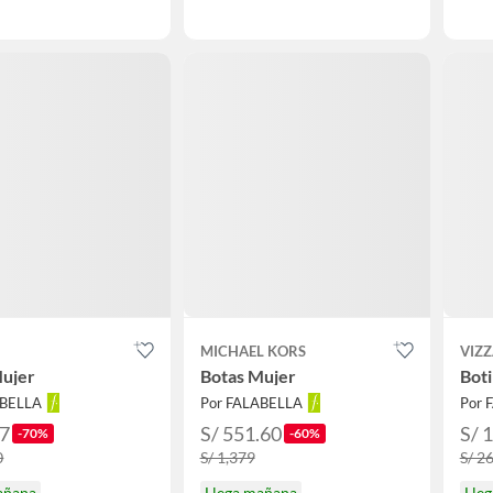
MICHAEL KORS
VIZ
Mujer
Botas Mujer
Bot
ABELLA
Por FALABELLA
Por 
97
S/ 551.60
S/ 
-70%
-60%
0
S/ 1,379
S/ 2
añana
Llega mañana
Lle