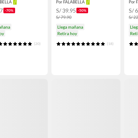
ABELLA
Por FALABELLA
Por 
97
S/ 39.95
S/ 
-70%
-50%
S/ 79.90
S/ 2
añana
Llega mañana
Lle
hoy
Retira hoy
Reti
(20)
(18)