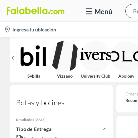
Menú
location-
Ingresa tu ubicación
icon
Sybilla
Vizzano
University Club
Apology
Ordena
Recom
Botas y botines
Resultados
(
2733
)
Tipo de Entrega