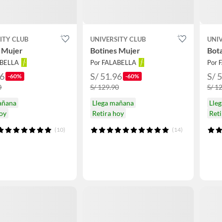
ITY CLUB
UNIVERSITY CLUB
UNIV
 Mujer
Botines Mujer
Bot
ABELLA
Por FALABELLA
Por 
96
S/ 51.96
S/ 
-60%
-60%
0
S/ 129.90
S/ 1
añana
Llega mañana
Lle
hoy
Retira hoy
Reti
(10)
(14)