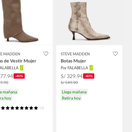
VE MADDEN
STEVE MADDEN
s de Vestir Mujer
Botas Mujer
FALABELLA
Por FALABELLA
377.94
S/ 329.94
-40%
-40%
29.90
S/ 549.90
ga mañana
Llega mañana
ra hoy
Retira hoy
(1)