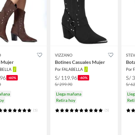
O
VIZZANO
STE
 Mujer
Botines Casuales Mujer
Bota
ABELLA
Por FALABELLA
Por 
.96
S/ 119.96
S/ 
-60%
-60%
0
S/ 299.90
S/ 6
añana
Llega mañana
Lle
hoy
Retira hoy
Reti
(5)
(5)