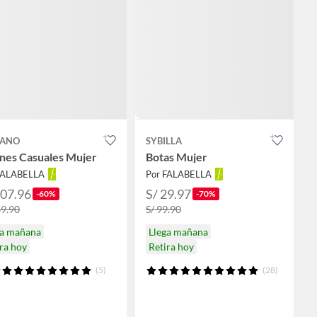
ZANO
SYBILLA
ines Casuales Mujer
Botas Mujer
FALABELLA
Por FALABELLA
107.96
S/ 29.97
-60%
-70%
69.90
S/ 99.90
ga mañana
Llega mañana
ra hoy
Retira hoy
(5)
(28)