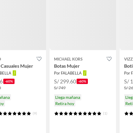
O
MICHAEL KORS
VIZ
 Casuales Mujer
Botas Mujer
Bot
ABELLA
Por FALABELLA
Por 
96
S/ 299.60
S/ 
-60%
-60%
0
S/ 749
S/ 2
añana
Llega mañana
Lle
hoy
Retira hoy
Reti
(9)
(1)