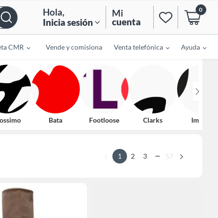
0
Hola
,
Mi
cuenta
Inicia sesión
eta CMR
Vende y comisiona
Venta telefónica
Ayuda
ossimo
Bata
Footloose
Clarks
Impuls
...
1
2
3
57