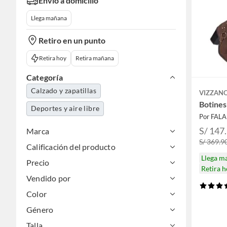
Envío a domicilio
Llega mañana
Retiro en un punto
Retira hoy
Retira mañana
Categoría
Calzado y zapatillas
VIZZAN
Botines
Deportes y aire libre
Por FAL
S/ 147
Marca
S/ 369.9
Calificación del producto
Llega m
Precio
Retira 
Vendido por
Color
Género
Talla