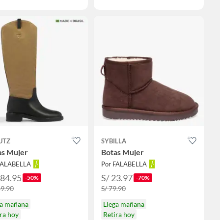
UTZ
SYBILLA
as Mujer
Botas Mujer
FALABELLA
Por FALABELLA
484.95
S/ 23.97
-50%
-70%
69.90
S/ 79.90
ga mañana
Llega mañana
ra hoy
Retira hoy