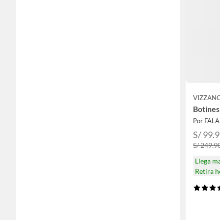
VIZZAN
Botines
Por FAL
S/ 99.
S/ 249.9
Llega m
Retira 