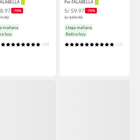
FALABELLA
Por FALABELLA
68.97
S/ 59.97
-70%
-70%
29.90
S/ 199.90
ga mañana
Llega mañana
ra hoy
Retira hoy
(19)
(15)