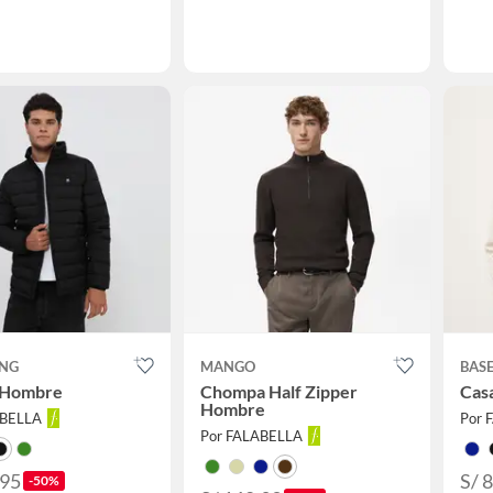
ONG
MANGO
BAS
 Hombre
Chompa Half Zipper
Cas
Hombre
ABELLA
Por 
Por FALABELLA
.95
S/ 
-50%