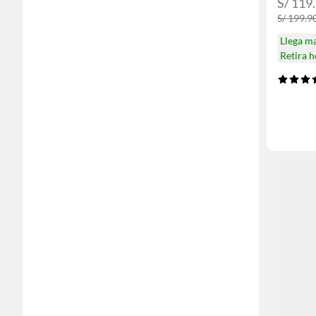
S/ 119
S/ 199.9
Llega m
Retira 