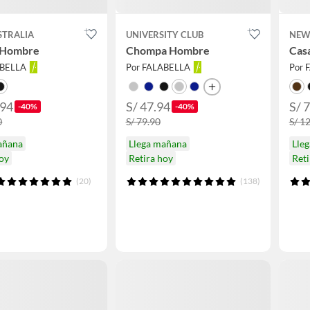
STRALIA
UNIVERSITY CLUB
NEW
 Hombre
Chompa Hombre
Cas
ABELLA
Por FALABELLA
Por 
.94
S/ 47.94
S/ 
-40%
-40%
0
S/ 79.90
S/ 1
añana
Llega mañana
Lle
hoy
Retira hoy
Reti
(20)
(138)