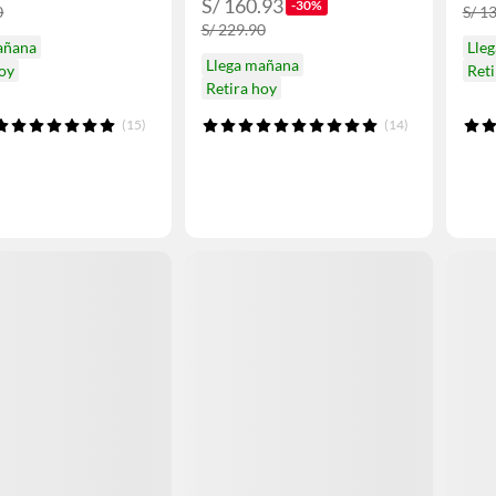
S/ 160.93
-30%
0
S/ 1
S/ 229.90
añana
Lle
Llega mañana
hoy
Reti
Retira hoy
(15)
(14)