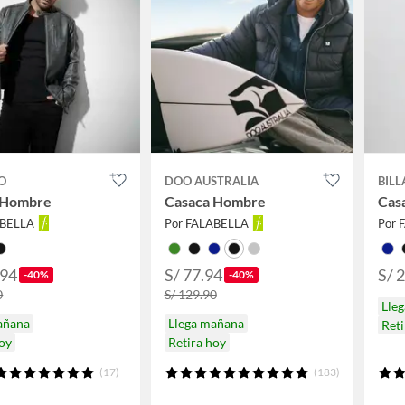
O
DOO AUSTRALIA
BIL
 Hombre
Casaca Hombre
Cas
ABELLA
Por FALABELLA
Por 
.94
S/ 77.94
S/ 
-40%
-40%
0
S/ 129.90
Lle
añana
Llega mañana
Reti
hoy
Retira hoy
(17)
(183)