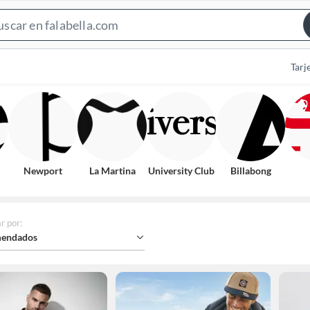
Search
Bar
Tarj
Newport
La Martina
University Club
Billabong
r por
:
endados