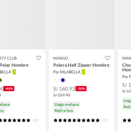
ITY CLUB
MANGO
MAN
 Polar Hombre
Polera Half Zipper Hombre
Cho
Hom
ABELLA
Por FALABELLA
Por 
S/ 
94
S/ 160.93
-40%
-30%
S/ 1
0
S/ 229.90
Lle
añana
Llega mañana
Reti
hoy
Retira hoy
(20)
(12)