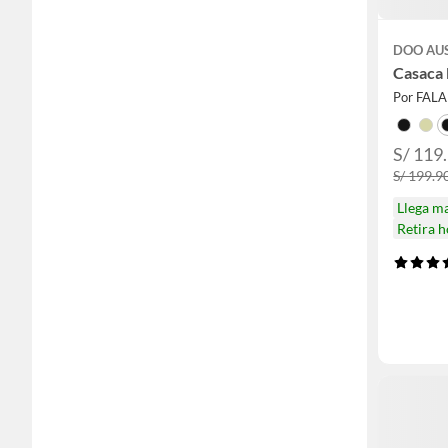
DOO AU
Casaca
Por FAL
S/ 119
S/ 199.9
Llega m
Retira 