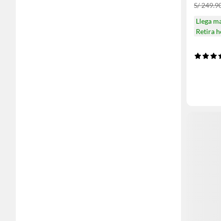
S/ 249.9
Llega m
Retira 