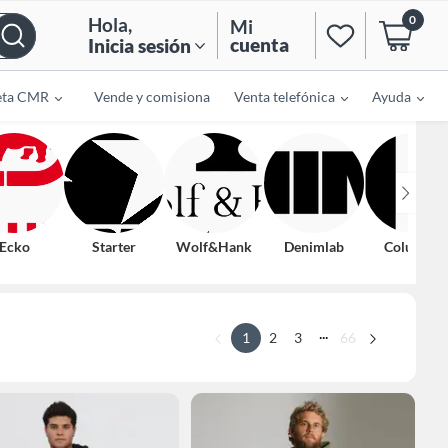
0
Hola
,
Mi
cuenta
Inicia sesión
eta CMR
Vende y comisiona
Venta telefónica
Ayuda
Ecko
Starter
Wolf&Hank
Denimlab
Columbia
...
1
2
3
66