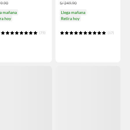
39.90
S/ 249.90
ga mañana
Llega mañana
ra hoy
Retira hoy
(75)
(17)