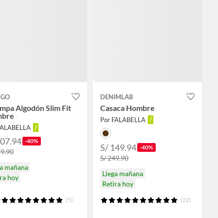
GO
DENIMLAB
mpa Algodón Slim Fit
Casaca Hombre
bre
Por FALABELLA
FALABELLA
107.94
-40%
S/ 149.94
-40%
79.90
S/ 249.90
ga mañana
Llega mañana
ra hoy
Retira hoy
(5)
(22)