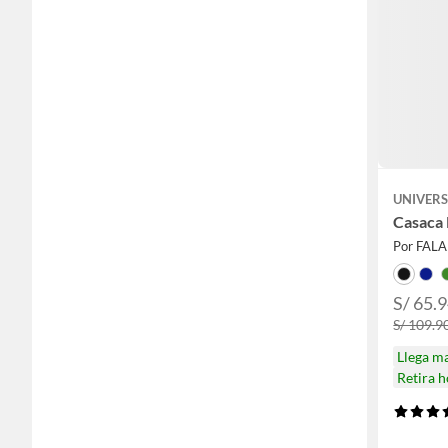
UNIVERS
Casaca
Por FAL
S/ 65.
S/ 109.9
Llega m
Retira 