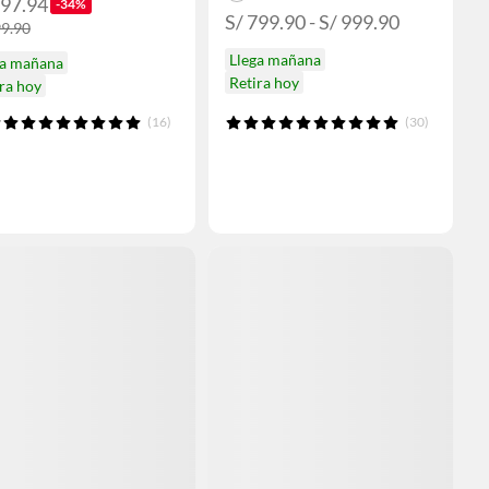
197.94
-34%
S/ 799.90 - S/ 999.90
99.90
Llega mañana
ga mañana
Retira hoy
ra hoy
(16)
(30)