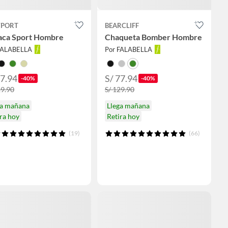
PORT
BEARCLIFF
aca Sport Hombre
Chaqueta Bomber Hombre
FALABELLA
Por FALABELLA
77.94
S/ 77.94
-40%
-40%
29.90
S/ 129.90
ga mañana
Llega mañana
ra hoy
Retira hoy
(19)
(66)