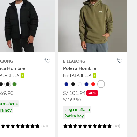
LABONG
BILLABONG
aca Hombre
Polera Hombre
FALABELLA
Por FALABELLA
269.90
S/ 101.94
-40%
S/ 169.90
ga mañana
Llega mañana
ra hoy
Retira hoy
(40)
(48)