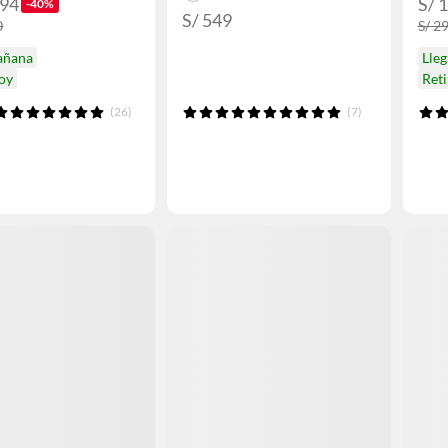
.94
S/ 
-40%
S/ 549
0
S/ 2
añana
Lle
hoy
Reti
(26)
(7)