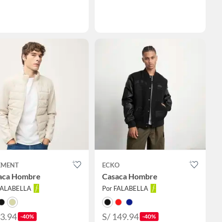
EMENT
ECKO
aca Hombre
Casaca Hombre
FALABELLA
Por FALABELLA
83.94
S/ 149.94
-40%
-40%