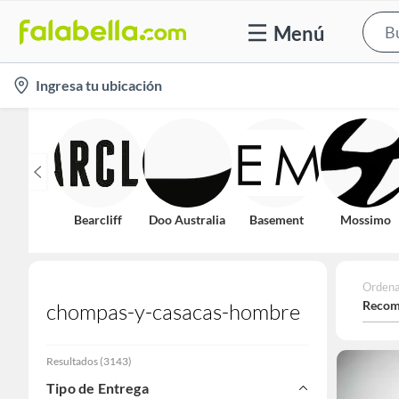
Menú
location-
Ingresa tu ubicación
icon
Bearcliff
Doo Australia
Basement
Mossimo
Ordena
Recom
chompas-y-casacas-hombre
Resultados
(
3143
)
Tipo de Entrega