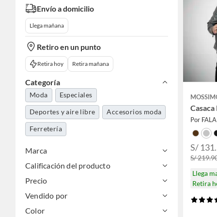
Envío a domicilio
Llega mañana
Retiro en un punto
Retira hoy
Retira mañana
Categoría
Moda
Especiales
MOSSIM
Casaca
Deportes y aire libre
Accesorios moda
Por FAL
Ferretería
S/ 131
Marca
S/ 219.9
Calificación del producto
Llega m
Precio
Retira 
Vendido por
Color