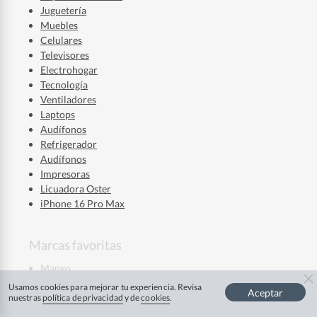
Juguetería
Muebles
Celulares
Televisores
Electrohogar
Tecnología
Ventiladores
Laptops
Audífonos
Refrigerador
Audífonos
Impresoras
Licuadora Oster
iPhone 16 Pro Max
Marcas favoritas
Mango
La Roche Posay
Usamos cookies para mejorar tu experiencia. Revisa
Aceptar
Mixsoon
nuestras
política de privacidad
y de
cookies
.
Ver más
Skala