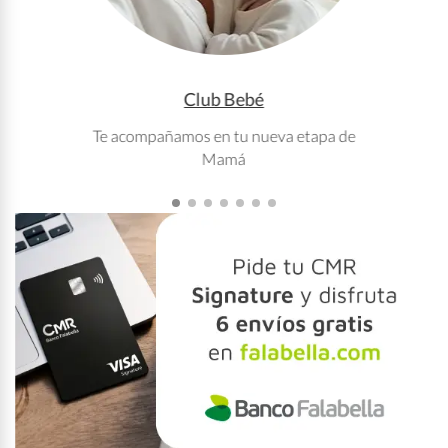
Club Bebé
Te acompañamos en tu nueva etapa de
T
Mamá