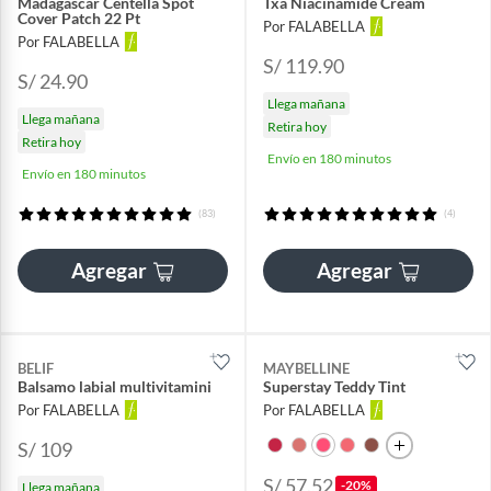
Madagascar Centella Spot
Txa Niacinamide Cream
Cover Patch 22 Pt
Por FALABELLA
Por FALABELLA
S/ 119.90
S/ 24.90
Llega mañana
Llega mañana
Retira hoy
Retira hoy
Envío en 180 minutos
Envío en 180 minutos
(83)
(4)
Agregar
Agregar
BELIF
MAYBELLINE
Balsamo labial multivitamini
Superstay Teddy Tint
Por FALABELLA
Por FALABELLA
S/ 109
S/ 57.52
-20%
Llega mañana