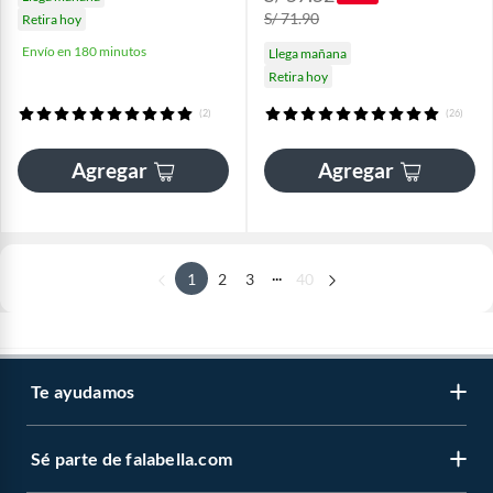
S/ 71.90
Retira hoy
Envío en 180 minutos
Llega mañana
Retira hoy
(2)
(26)
Agregar
Agregar
...
1
2
3
40
Te ayudamos
Sé parte de falabella.com