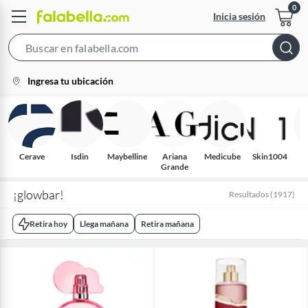
Inicia sesión
Search
Bar
location-
Ingresa tu ubicación
icon
Cerave
Isdin
Maybelline
Ariana
Medicube
Skin1004
C
Grande
¡glowbar!
Resultados
(
1917
)
Retira hoy
Llega mañana
Retira mañana