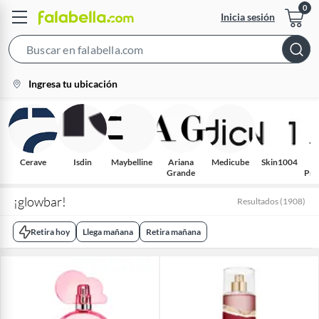
Inicia sesión
Search
Bar
location-
Ingresa tu ubicación
icon
Cerave
Isdin
Maybelline
Ariana
Medicube
Skin1004
Grande
Pro
¡glowbar!
Resultados
(
1908
)
Retira hoy
Llega mañana
Retira mañana