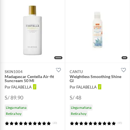
SKIN1004
CANTU
Madagascar Centella Air-fit
Weightless Smoothing Shine
Suncream 50 Ml
Gl
Por FALABELLA
Por FALABELLA
S/ 89.90
S/ 48
Llega mañana
Llega mañana
Retira hoy
Retira hoy
(20)
(45)