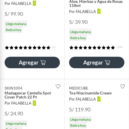
Aloe, Hierbas y Agua de Rosas
Por FALABELLA
118ml
Por FALABELLA
S/ 99.90
S/ 39.90
Llega mañana
Retira hoy
Llega mañana
Retira hoy
(4)
(204)
Agregar
Agregar
SKIN1004
MEDICUBE
Madagascar Centella Spot
Txa Niacinamide Cream
Cover Patch 22 Pt
Por FALABELLA
Por FALABELLA
S/ 119.90
S/ 24.90
Llega mañana
Llega mañana
Retira hoy