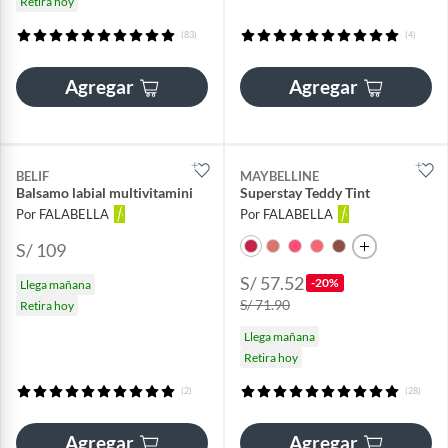
Retira hoy
(83)
(4)
Agregar
Agregar
BELIF
MAYBELLINE
Balsamo labial multivitamini
Superstay Teddy Tint
Por FALABELLA
Por FALABELLA
S/ 109
S/ 57.52
-20%
Llega mañana
S/ 71.90
Retira hoy
Llega mañana
Retira hoy
(2)
(28)
Agregar
Agregar