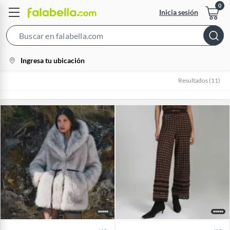
Inicia sesión
Search
Bar
location-
Ingresa tu ubicación
icon
Resultados
(
11
)