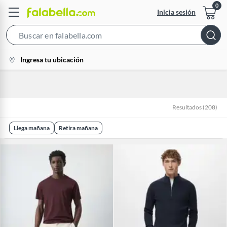
Inicia sesión
Search
Bar
location-
Ingresa tu ubicación
icon
Resultados
(
208
)
Llega mañana
Retira mañana