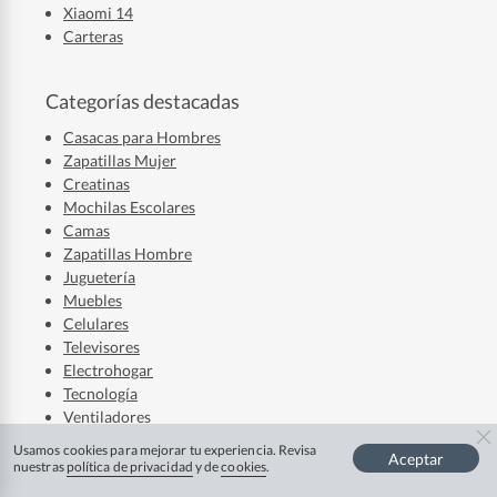
Xiaomi 14
Carteras
Categorías destacadas
Casacas para Hombres
Zapatillas Mujer
Creatinas
Mochilas Escolares
Camas
Zapatillas Hombre
Juguetería
Muebles
Celulares
Televisores
Electrohogar
Tecnología
Ventiladores
Laptops
Usamos cookies para mejorar tu experiencia. Revisa
Aceptar
Audífonos
nuestras
política de privacidad
y de
cookies
.
Refrigerador