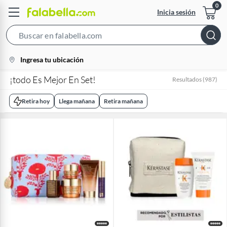
Inicia sesión
Search
Bar
location-
Ingresa tu ubicación
icon
¡todo Es Mejor En Set!
Resultados
(
987
)
Retira hoy
Llega mañana
Retira mañana