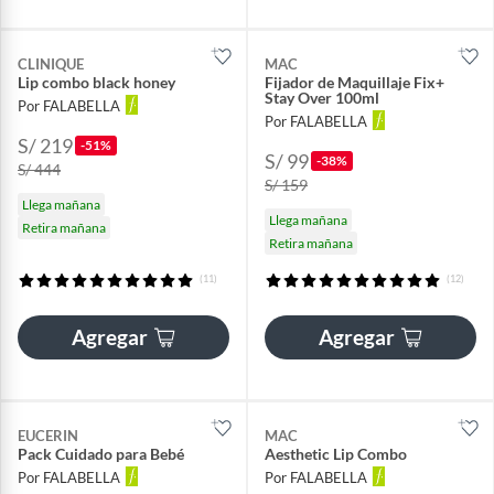
CLINIQUE
MAC
Lip combo black honey
Fijador de Maquillaje Fix+
Stay Over 100ml
Por FALABELLA
Por FALABELLA
S/ 219
-51%
S/ 99
-38%
S/ 444
S/ 159
Llega mañana
Llega mañana
Retira mañana
Retira mañana
(11)
(12)
Agregar
Agregar
EUCERIN
MAC
Pack Cuidado para Bebé
Aesthetic Lip Combo
Por FALABELLA
Por FALABELLA