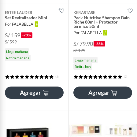
ESTEE LAUDER
KERASTASE
Set Revitalizador Mini
Pack Nutritive Shampoo Bain
Riche 80ml + Protector
Por FALABELLA
térmico 50ml
Por FALABELLA
S/ 159
-73%
S/ 599
S/ 79.90
-38%
S/ 129
Llega mañana
Retira mañana
Llega mañana
Retira hoy
(3)
(2)
Agregar
Agregar