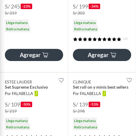
S/ 245
S/ 199
-23%
-34%
S/ 319
S/ 303
Llega mañana
Llega mañana
Retira mañana
Retira mañana
(12)
Agregar
Agregar
ESTEE LAUDER
CLINIQUE
Set Supreme Exclusivo
Set roll on y minis best sellers
Por FALABELLA
Por FALABELLA
S/ 109
S/ 139
-50%
-53%
S/ 219
S/ 298
Llega mañana
Llega mañana
Retira mañana
Retira mañana