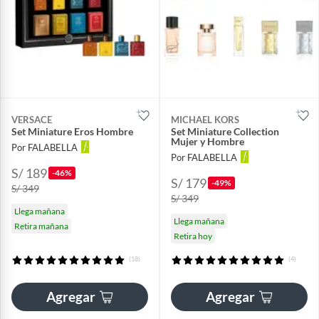
VERSACE
MICHAEL KORS
Set Miniature Eros Hombre
Set Miniature Collection
Mujer y Hombre
Por FALABELLA
Por FALABELLA
S/ 189
-46%
S/ 179
-49%
S/ 349
S/ 349
Llega mañana
Llega mañana
Retira mañana
Retira hoy
(18)
(4)
Agregar
Agregar