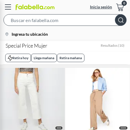
Inicia sesión
Search
Bar
location-
Ingresa tu ubicación
icon
Special Price Mujer
Resultados
(
10
)
Retira hoy
Llega mañana
Retira mañana