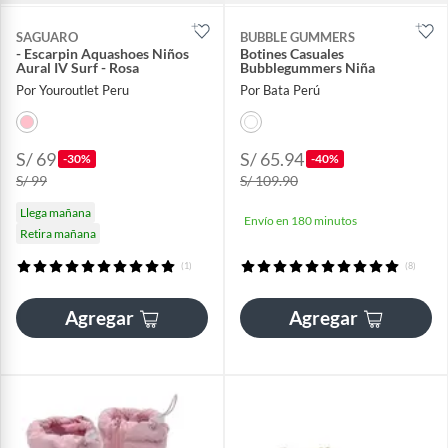
SAGUARO
BUBBLE GUMMERS
- Escarpin Aquashoes Niños
Botines Casuales
Aural IV Surf - Rosa
Bubblegummers Niña
Por Youroutlet Peru
Por Bata Perú
S/ 69
S/ 65.94
-30%
-40%
S/ 99
S/ 109.90
Llega mañana
Envío en 180 minutos
Retira mañana
(1)
(8)
Agregar
Agregar