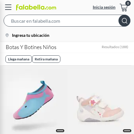
Inicia sesión
Search
Bar
location-
Ingresa tu ubicación
icon
Botas Y Botines Niños
Resultados
(
188
)
Llega mañana
Retira mañana