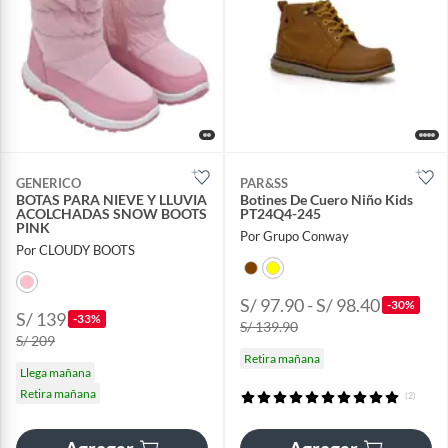
GENERICO
PAR&SS
BOTAS PARA NIEVE Y LLUVIA
Botines De Cuero Niño Kids
ACOLCHADAS SNOW BOOTS
PT24Q4-245
PINK
Por Grupo Conway
Por CLOUDY BOOTS
S/ 97.90 - S/ 98.40
-30%
S/ 139
-33%
S/ 139.90
S/ 209
Retira mañana
Llega mañana
Retira mañana
(2)