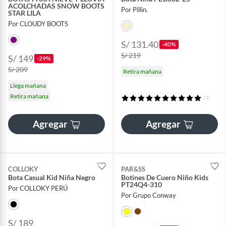
ACOLCHADAS SNOW BOOTS
Por Pillin.
STAR LILA
Por CLOUDY BOOTS
S/ 131.40
-40%
S/ 219
S/ 149
-29%
S/ 209
Retira mañana
Llega mañana
Retira mañana
(1)
Agregar
Agregar
COLLOKY
PAR&SS
Bota Casual Kid Niña Negro
Botines De Cuero Niño Kids
PT24Q4-310
Por COLLOKY PERÚ
Por Grupo Conway
S/ 189