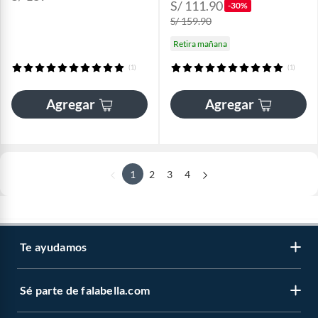
S/ 111.90
-30%
S/ 159.90
Retira mañana
(1)
(1)
Agregar
Agregar
1
2
3
4
Te ayudamos
Sé parte de falabella.com