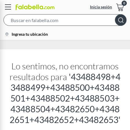
Inicia sesión
Search
Bar
location-
Ingresa tu ubicación
icon
Lo sentimos, no encontramos
resultados para
'
43488498+4
3488499+43488500+43488
501+43488502+43488503+
43488504+43482650+4348
2651+43482652+43482653
'