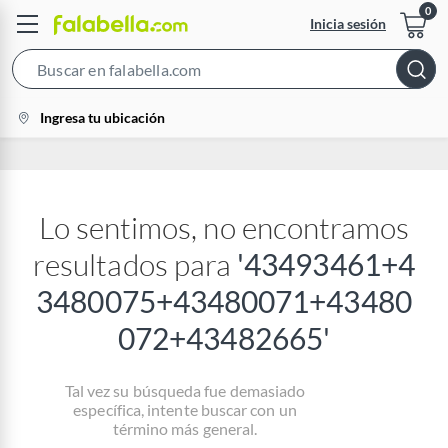
Inicia sesión
Search
Bar
location-
Ingresa tu ubicación
icon
Lo sentimos, no encontramos
resultados para
'
43493461+4
3480075+43480071+43480
072+43482665
'
Tal vez su búsqueda fue demasiado
específica, intente buscar con un
término más general.