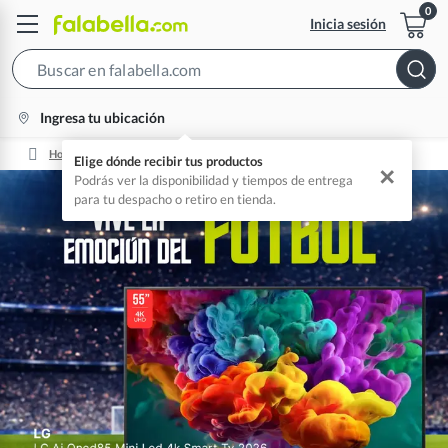
Inicia sesión
Search
Bar
location-
Ingresa tu ubicación
icon
Home
Mundial De Fútbol 2026 ⚽🏆
Elige dónde recibir tus productos
✕
Podrás ver la disponibilidad y tiempos de entrega
para tu despacho o retiro en tienda.