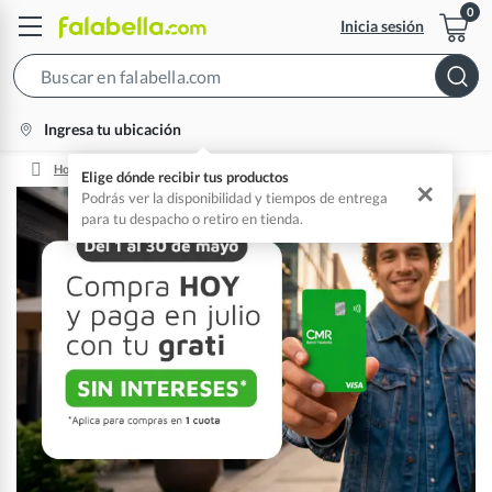
Inicia sesión
Search
Bar
location-
Ingresa tu ubicación
icon
Home
Compra Ahora Y Paga Después
Elige dónde recibir tus productos
✕
Podrás ver la disponibilidad y tiempos de entrega
para tu despacho o retiro en tienda.