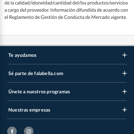
de la calidad/idoneidad/cantidad del/los productos/servicios
a cargo del proveedor. Información difundida de acuerdo con
el Reglamento de Gestión de Conducta de Mercado vigente.
Te ayudamos
Sé parte de falabella.com
Atención por WhatsApp
Centro de ayuda
Únete a nuestros programas
Trabaja con nosotros
Tipos de entrega
Venta empresa
Cambios y devoluciones
Nuestras empresas
Novios Falabella
Sé vendedor Independiente de Falabella
Seguimiento de mi orden
CMR Puntos
Banco Falabella
Boletas y facturas
Pide tu CMR