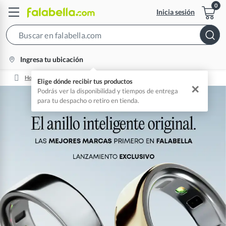
Inicia sesión
Search
Bar
location-
Ingresa tu ubicación
icon
Home
Oura Ring
Elige dónde recibir tus productos
✕
Podrás ver la disponibilidad y tiempos de entrega
para tu despacho o retiro en tienda.