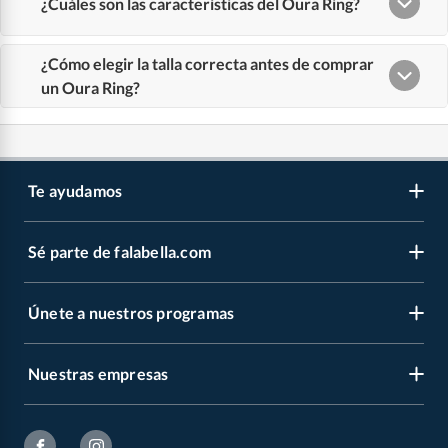
Te ayudamos
Sé parte de falabella.com
Atención por WhatsApp
Centro de ayuda
Únete a nuestros programas
Trabaja con nosotros
Tipos de entrega
Venta empresa
Cambios y devoluciones
Nuestras empresas
Novios Falabella
Sé vendedor Independiente de Falabella
Seguimiento de mi orden
CMR Puntos
Banco Falabella