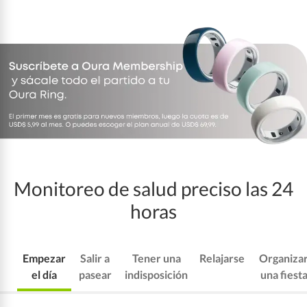
Monitoreo de salud preciso las 24
horas
Empezar
Salir a
Tener una
Relajarse
Organiza
el día
pasear
indisposición
una fiest