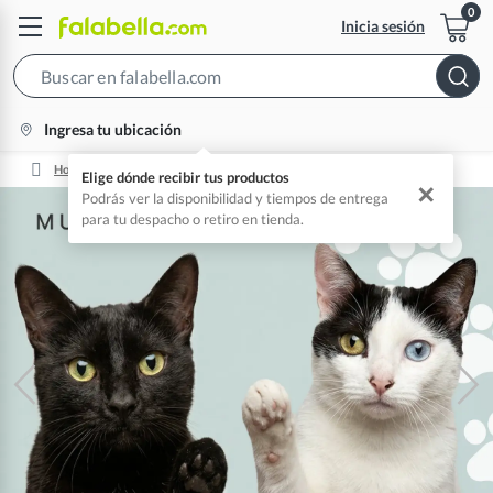
Inicia sesión
Search
Bar
location-
Ingresa tu ubicación
icon
Home
Tienda De Mascotas 🐾
Elige dónde recibir tus productos
✕
Podrás ver la disponibilidad y tiempos de entrega
para tu despacho o retiro en tienda.