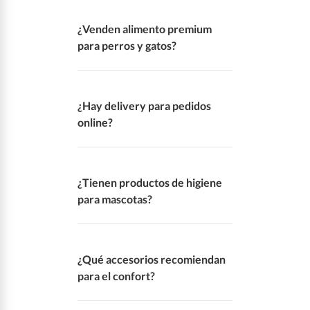
Alimentos, snacks, juguetes, camas,
rascadores y accesorios.
¿Venden alimento premium
para perros y gatos?
Sí, contamos con opciones premium
para todas las etapas.
¿Hay delivery para pedidos
online?
Sí, compra 24/7 y recibe en casa.
¿Tienen productos de higiene
para mascotas?
Sí, shampoo, antiparasitarios y más.
¿Qué accesorios recomiendan
para el confort?
Camas, comederos, juguetes y