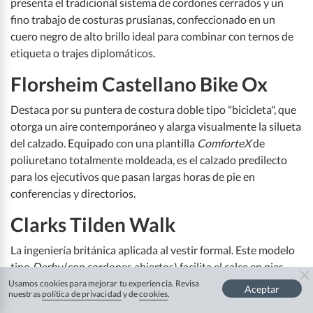
presenta el tradicional sistema de cordones cerrados y un
fino trabajo de costuras prusianas, confeccionado en un
cuero negro de alto brillo ideal para combinar con ternos de
etiqueta o trajes diplomáticos.
Florsheim Castellano Bike Ox
Destaca por su puntera de costura doble tipo "bicicleta", que
otorga un aire contemporáneo y alarga visualmente la silueta
del calzado. Equipado con una plantilla
ComforteX
de
poliuretano totalmente moldeada, es el calzado predilecto
para los ejecutivos que pasan largas horas de pie en
conferencias y directorios.
Clarks Tilden Walk
La ingeniería británica aplicada al vestir formal. Este modelo
tipo
Derby
(con cordones abiertos) facilita el calce en pies
con empeines altos; su gran secreto es la tecnología
Ortholite
Usamos cookies para mejorar tu experiencia. Revisa
Aceptar
nuestras
política de privacidad
y de
cookies
.
integrada en su interior, la cual garantiza una amortiguación