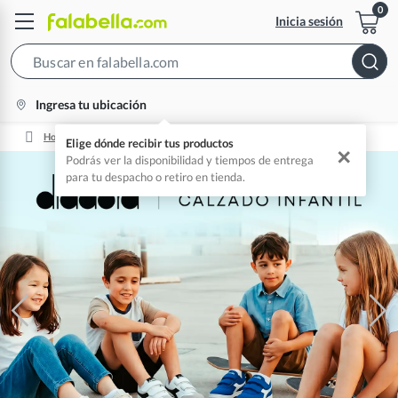
Inicia sesión
Search
Bar
location-
Ingresa tu ubicación
icon
Home
Mejores Marcas De Zapatos 👞
Elige dónde recibir tus productos
✕
Podrás ver la disponibilidad y tiempos de entrega
para tu despacho o retiro en tienda.