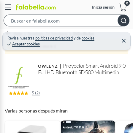
Inicia sesión
S
e
Home
Tecnología - TV Televisores
DVD y Blu Ray
a
Revisa nuestras
políticas de privacidad
y
de
cookies
C
Aceptar cookies
r
e
Producto sin stock :(
r
c
r
a
h
r
Proyector Smart Android 9.0
B
OWLENZ
Full HD Bluetooth SD500 Multimedia
a
r
5 (2)
Varias personas después miran