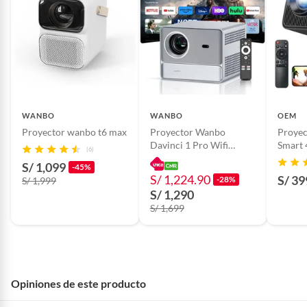
WANBO
WANBO
OEM
Proyector wanbo t6 max
Proyector Wanbo
Proye
Davinci 1 Pro Wifi
Smart
(6)
Aufofocus Google
Wifi B
S/ 1,099
-45%
Certificado
S/ 1,224.90
S/ 39
-28%
S/ 1,999
S/ 1,290
S/ 1,699
Opiniones de este producto