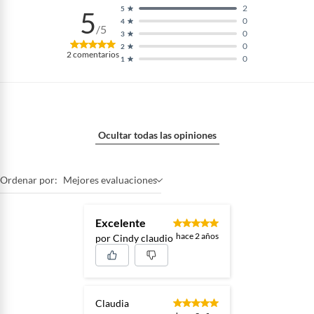
2
5
5
0
4
/5
0
3
0
2
2
comentarios
0
1
Ocultar todas las opiniones
Ordenar por:
Mejores evaluaciones
Excelente
hace 2 años
por Cindy claudio
Claudia