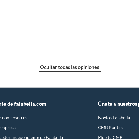
baño con señales de uso, sin empaques, etiquetas o sellos.
X6
Ocultar todas las opiniones
ho
rte de falabella.com
Únete a nuestros
O
a con nosotros
Novios Falabella
 empresa
CMR Puntos
inas
dedor Independiente de Falabella
Pide tu CMR