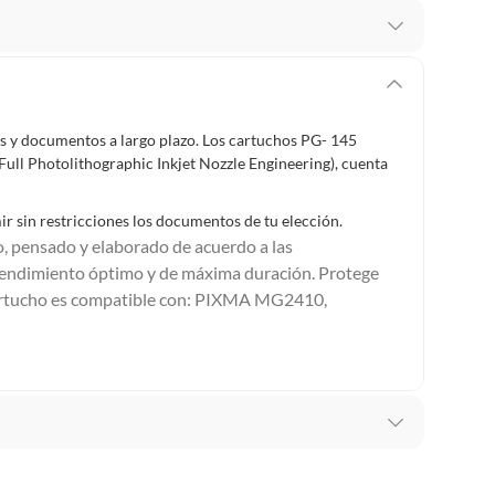
recibes para hacer una devolución.
erentes, otras con restricciones y algunas que no se
os y documentos a largo plazo. Los cartuchos PG- 145
ull Photolithographic Inkjet Nozzle Engineering), cuenta
ores tienen:
 productos para asfalto, hormigón, albañilería.
r sin restricciones los documentos de tu elección.
, pensado y elaborado de acuerdo a las
n rendimiento óptimo y de máxima duración. Protege
 cartucho es compatible con: PIXMA MG2410,
s productos para asfalto.
, tecnología, línea blanca, colchones, muebles, bicicletas y
n
suplementos alimenticios, vitaminas.