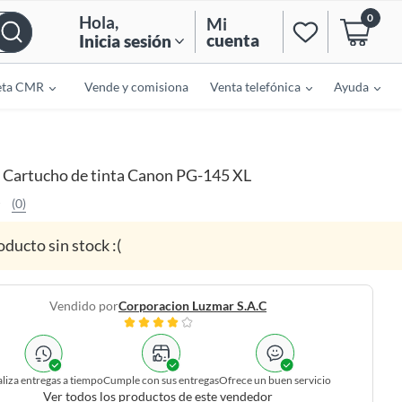
0
Hola
,
Mi
cuenta
Inicia sesión
eta CMR
Vende y comisiona
Venta telefónica
Ayuda
Cartucho de tinta Canon PG-145 XL
(0)
oducto sin stock :(
Vendido por
Corporacion Luzmar S.a.c
liza entregas a tiempo
Cumple con sus entregas
Ofrece un buen servicio
Ver todos los productos de este vendedor