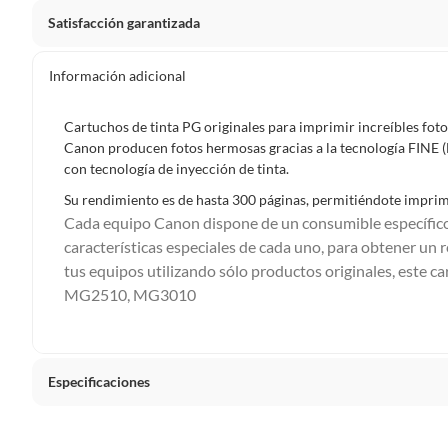
Satisfacción garantizada
La mayoría de los productos tienen
30 días desde que los 
Información adicional
Sin embargo, tenemos categorías que cuentan con plazos dif
pueden devolver ni cambiar. Conoce cuáles son:
Cartuchos de tinta PG originales para imprimir increíbles fot
Canon producen fotos hermosas gracias a la tecnología FINE (F
Productos vendidos por
Falabella, Tottus y otros vended
con tecnología de inyección de tinta.
48 horas: cemento, mezclas de hormigón, morteros, yeso y otros
Su rendimiento es de hasta 300 páginas, permitiéndote imprimi
7 días: colchones y productos de combustión.
Cada equipo Canon dispone de un consumible específico
Productos vendidos por
características especiales de cada uno, para obtener u
Sodimac
tienen:
tus equipos utilizando sólo productos originales, este
48 horas: cemento, mezclas de hormigón, morteros, yeso y otro
MG2510, MG3010
7 días: productos eléctricos o a combustión, electrodomésticos
máquinas.
No se pueden devolver o cambiar bajo cambio de opinió
Especificaciones
Productos de compra internacional.
Productos comprados en Outlet Atocongo.
Condicion del producto
Nuevo
Productos perecibles como alimentos, bebidas, medicamentos, 