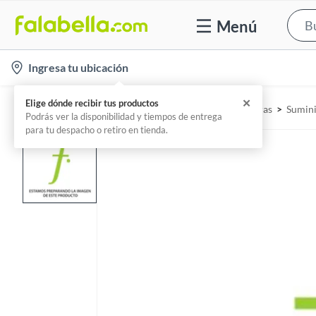
Menú
l
Ingresa tu ubicación
o
c
✕
Elige dónde recibir tus productos
Home
Tecnología - Computadoras
Impresoras
Sumini
a
Podrás ver la disponibilidad y tiempos de entrega
para tu despacho o retiro en tienda.
t
i
o
n
-
i
c
o
n