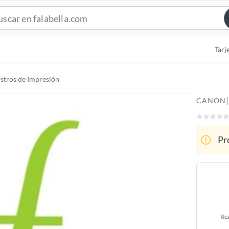
S
e
a
Tarj
r
c
stros de Impresión
h
B
|
CANON
a
r
Pr
Rea