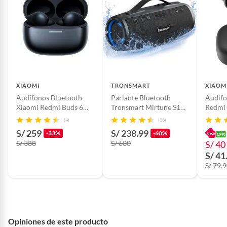
XIAOMI
TRONSMART
XIAOM
Audífonos Bluetooth
Parlante Bluetooth
Audifo
Xiaomi Redmi Buds 6
Tronsmart Mirtune S100
Redmi 
Pro Negro
50W
Blueto
(4)
(16)
S/ 259
S/ 238.99
-33%
-60%
S/ 388
S/ 600
S/ 40
S/ 41
S/ 79.
Opiniones de este producto