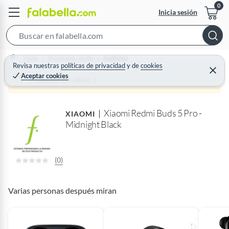
Inicia sesión
S
e
Home
Tecnología - Audio
Audífonos
a
Revisa nuestras
políticas de privacidad
y
de
cookies
C
Aceptar cookies
r
e
Producto sin stock :(
r
c
r
a
h
r
Xiaomi Redmi Buds 5 Pro -
B
XIAOMI
Midnight Black
a
r
(0)
Varias personas después miran