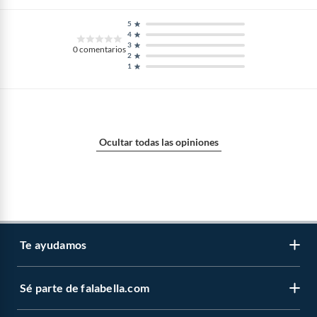
5
4
3
0
comentarios
2
1
Ocultar todas las opiniones
Te ayudamos
Sé parte de falabella.com
Atención por WhatsApp
Centro de ayuda