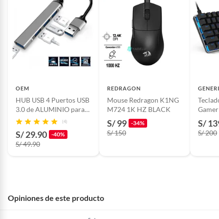
OEM
REDRAGON
GENER
HUB USB 4 Puertos USB
Mouse Redragon K1NG
Teclad
3.0 de ALUMINIO para
M724 1K HZ BLACK
Gamer 
PC, Laptop y Android
Negro
S/ 99
S/ 13
(4)
-34%
S/ 150
S/ 200
S/ 29.90
-40%
S/ 49.90
Opiniones de este producto