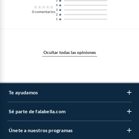
5
4
3
0
comentarios
2
1
Ocultar todas las opiniones
Te ayudamos
Sé parte de falabella.com
Atención por WhatsApp
Centro de ayuda
Únete a nuestros programas
Trabaja con nosotros
Tipos de entrega