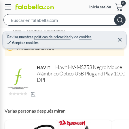
Inicia sesión
S
e
Home
Tecnología - Computadoras
a
Revisa nuestras
políticas de privacidad
y
de
cookies
Accesorios Computación y Periféricos
C
Aceptar cookies
r
e
r
Producto sin stock :(
c
r
a
h
r
B
Havit HV-MS753 Negro Mouse
HAVIT
a
Alámbrico Óptico USB Plug and Play 1000
r
DPI
(0)
Varias personas después miran