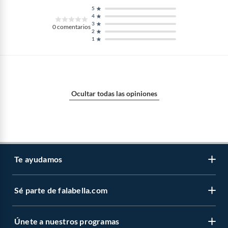
5
4
3
0
comentarios
2
1
Ocultar todas las opiniones
Te ayudamos
Sé parte de falabella.com
Atención por WhatsApp
Centro de ayuda
Únete a nuestros programas
Trabaja con nosotros