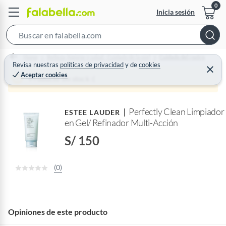
Inicia sesión
S
e
Home
Belleza, higiene y salud - Cuidado de la piel
Cuidado del rostro
a
Revisa nuestras
políticas de privacidad
y
de
cookies
C
Aceptar cookies
r
e
Producto sin stock :(
r
c
r
a
h
r
Perfectly Clean Limpiador
B
ESTEE LAUDER
en Gel/ Refinador Multi-Acción
a
r
S/ 150
(0)
Opiniones de este producto