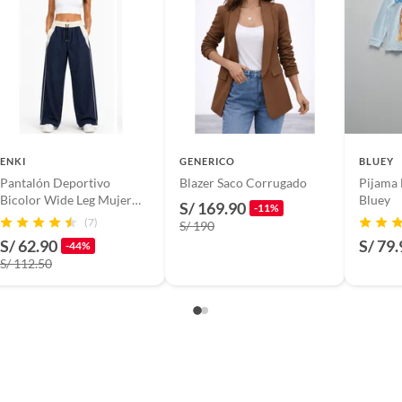
baño con señales de uso, sin empaques, etiquetas o sellos.
322-A
n
ENKI
GENERICO
BLUEY
Pantalón Deportivo
Blazer Saco Corrugado
Pijama
n
Bicolor Wide Leg Mujer
Bluey
S/ 169.90
-11%
Azul Navy
(7)
S/ 190
S/ 62.90
S/ 79.
s animados
-44%
S/ 112.50
larga