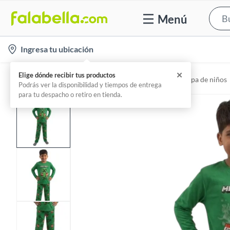
Menú
l
Ingresa tu ubicación
o
c
✕
Elige dónde recibir tus productos
Home
Niños y Juguetería - Moda Infantil
Ropa de niños
a
Podrás ver la disponibilidad y tiempos de entrega
para tu despacho o retiro en tienda.
t
i
o
n
-
i
c
o
n