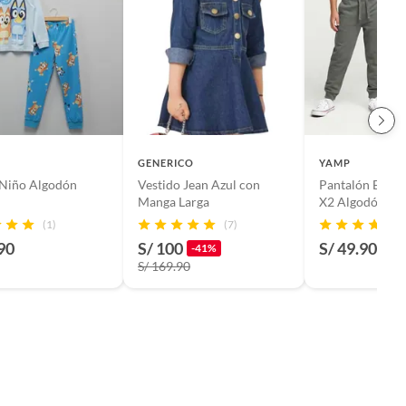
GENERICO
YAMP
 Niño Algodón
Vestido Jean Azul con
Pantalón Buzo 
Manga Larga
X2 Algodón Y
(1)
(7)
90
S/ 100
S/ 49.90
-41%
S/ 169.90