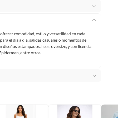
recibes para hacer una devolución.
erentes, otras con restricciones y algunas que no se
ofrecer comodidad, estilo y versatilidad en cada
para el día a día, salidas casuales o momentos de
ores tienen:
 diseños estampados, lisos, oversize, y con licencia
 productos para asfalto, hormigón, albañilería.
 Spiderman, entre otros.
s productos para asfalto.
, tecnología, línea blanca, colchones, muebles, bicicletas y
n
suplementos alimenticios, vitaminas.