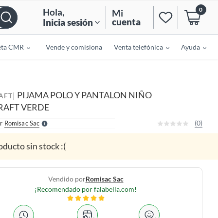
0
Hola
,
Mi
cuenta
Inicia sesión
eta CMR
Vende y comisiona
Venta telefónica
Ayuda
o
f
n
I
PIJAMA POLO Y PANTALON NIÑO
|
AFT
r
e
RAFT VERDE
l
l
e
(0)
r
Romisac Sac
S
oducto sin stock :(
Vendido por
Romisac Sac
¡Recomendado por falabella.com!