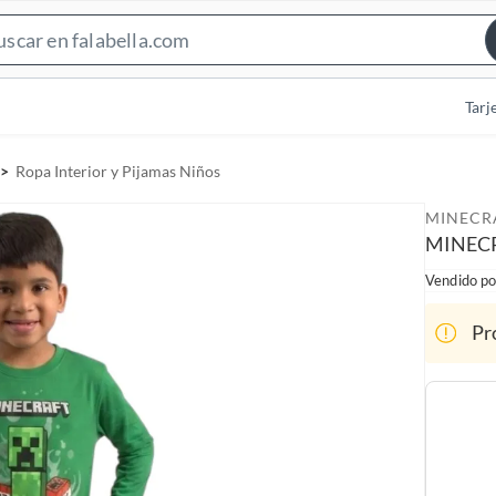
S
e
a
Tarj
r
c
Ropa Interior y Pijamas Niños
h
B
MINECR
a
MINEC
r
Vendido po
Pr