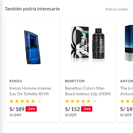
También podría interesarte
Patrocinado
KENZO
BENETTON
ANTON
Kenzo Homme Intense
Benetton Colors Man
The Ic
Descubre más de las fragancias de AZZARO¿
Eau De Toilette 40 Ml
Black Intenso Edp 200Ml
Antoni
Homb
(2)
(4)
Ficha del producto:
S/ 189
S/ 152
S/ 14
-24%
-34%
Formato: Individual
S/ 249
S/ 229
S/ 209
Marca: Azzaro
Contenido: 30 ml