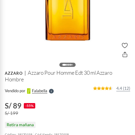
o
f
n
I
r
Azzaro Pour Homme Edt 30 ml Azzaro
e
AZZARO
l
Hombre
l
e
4.4 (12)
Vendido por
Falabella
S
S/ 89
-55%
S/ 199
Retira mañana
Código: 18170158
Cód. tienda: 18170158