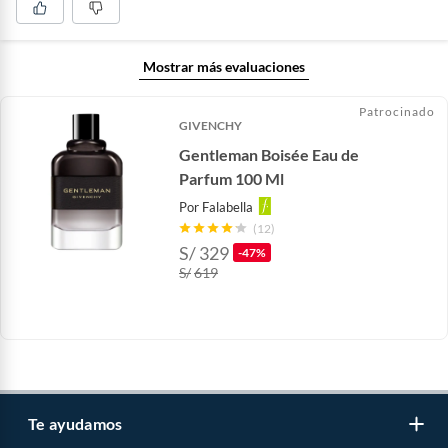
Mostrar más evaluaciones
Patrocinado
GIVENCHY
Gentleman Boisée Eau de
Parfum 100 Ml
Por
Falabella
(12)
S/
329
-47%
S/
619
Te ayudamos