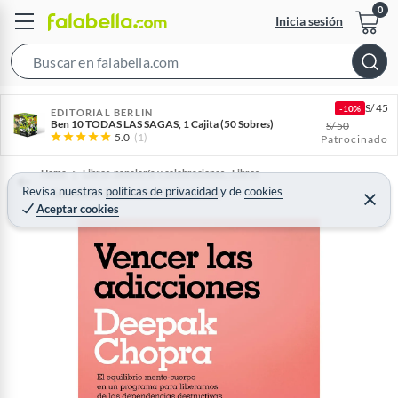
Inicia sesión
S
e
S/
45
-10%
a
EDITORIAL BERLIN
Ben 10 TODAS LAS SAGAS, 1 Cajita (50 Sobres)
S/
50
r
5.0
(1)
Patrocinado
c
Home
Libros, papelería y celebraciones - Libros
h
Revisa nuestras
políticas de privacidad
y
de
cookies
Actividades Recreación y Estilo de Vida
B
C
Aceptar cookies
e
a
r
r
r
a
r