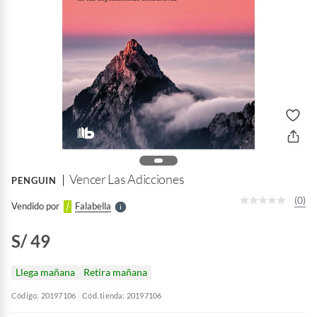
o
f
n
I
r
e
l
Vencer Las Adicciones
PENGUIN
l
e
(0)
Vendido por
Falabella
S
S/ 49
Llega mañana
Retira mañana
Código: 20197106
Cód. tienda: 20197106