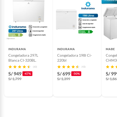
INDURAMA
INDURAMA
MABE
Congeladora 297L
Congeladora 198l Ci-
Congel
Blanca CI-320BL.
220bl
CHM30
(60)
(43)
S/ 949
S/ 699
S/ 99
-47%
-50%
S/ 1,799
S/ 1,399
S/ 1,8