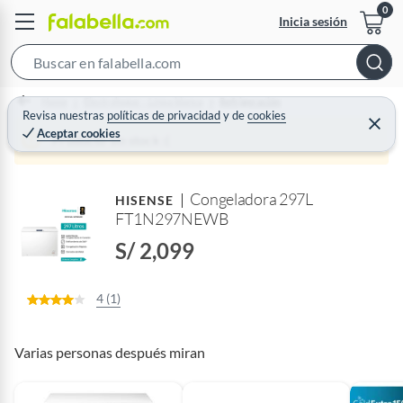
Inicia sesión
S
e
Home
Electrohogar - Línea blanca
Refrigeración
a
Revisa nuestras
políticas de privacidad
y
de
cookies
C
Aceptar cookies
r
e
Producto sin stock :(
r
c
r
a
h
r
Congeladora 297L
B
HISENSE
FT1N297NEWB
a
r
S/ 2,099
4 (1)
Varias personas después miran