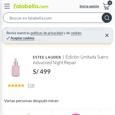
Inicia sesión
S
e
Home
Belleza, higiene y salud - Cuidado de la piel
Cuidado del rostro
a
Revisa nuestras
políticas de privacidad
y
de
cookies
C
Aceptar cookies
r
e
Producto sin stock :(
r
c
r
a
h
r
Edición Limitada Suero
B
ESTEE LAUDER
Advanced Night Repair
a
r
S/ 499
5 (2)
Varias personas después miran