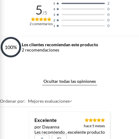
2
5
5
0
4
/5
0
3
0
2
2
comentarios
0
1
Los clientes recomiendan este producto
100
%
2
recomendaciones
Ocultar todas las opiniones
Ordenar por:
Mejores evaluaciones
Excelente
hace 5 meses
por Dayanna
Les recomiendo , excelente producto