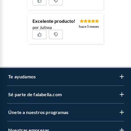
Excelente producto!
hace 5 meses
por Julissa
Te ayudamos
Sé parte de falabella.com
Atención por WhatsApp
Centro de ayuda
Únete a nuestros programas
Trabaja con nosotros
Tipos de entrega
Venta empresa
Cambios y devoluciones
Nuestras empresas
Novios Falabella