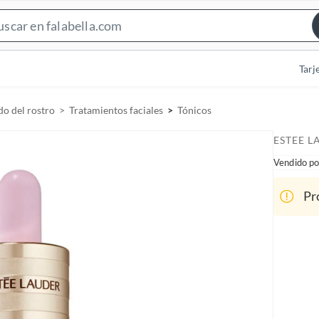
S
e
a
Tarj
r
c
o del rostro
Tratamientos faciales
Tónicos
h
B
ESTEE L
a
Vendido po
r
Pr