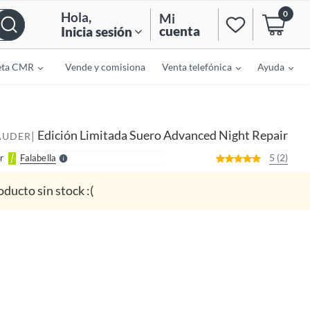
0
Hola
,
Mi
cuenta
Inicia sesión
eta CMR
Vende y comisiona
Venta telefónica
Ayuda
o
f
n
I
r
e
Edición Limitada Suero Advanced Night Repair
|
l
AUDER
l
e
5 (2)
r
Falabella
S
oducto sin stock :(