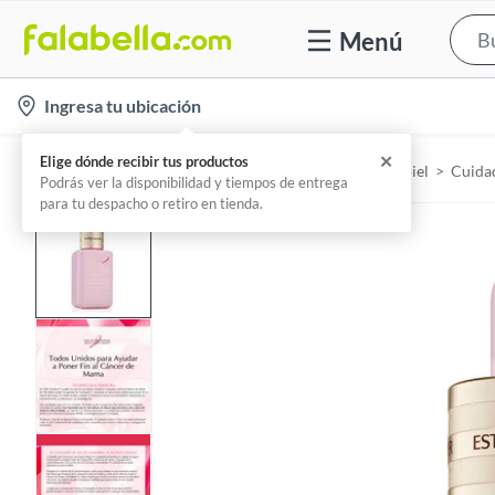
Menú
l
Ingresa tu ubicación
o
c
✕
Elige dónde recibir tus productos
Home
Belleza, higiene y salud - Cuidado de la piel
Cuidad
a
Podrás ver la disponibilidad y tiempos de entrega
para tu despacho o retiro en tienda.
t
i
o
n
-
i
c
o
n