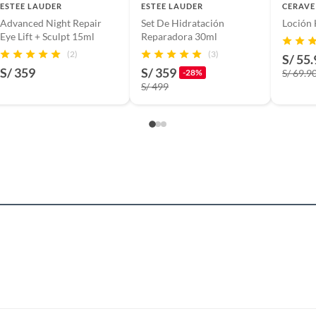
n
ESTEE LAUDER
ESTEE LAUDER
CERAVE
Advanced Night Repair
Set De Hidratación
Loción 
Eye Lift + Sculpt 15ml
Reparadora 30ml
(2)
(3)
S/ 55.
suplementos alimenticios, vitaminas.
S/ 359
S/ 359
-28%
S/ 69.9
S/ 499
baño con señales de uso, sin empaques, etiquetas o sellos.
hidratante