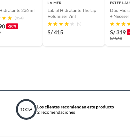
LA MER
ESTEE LAUDER
Hidratante 236 ml
Labial Hidratante The Lip
Dúo Hidratació
Volumizer 7ml
+ Neceser
(324)
(2)
90
-20%
S/ 415
S/ 319
0
-44%
S/ 568
Los clientes recomiendan este producto
100
%
2
recomendaciones