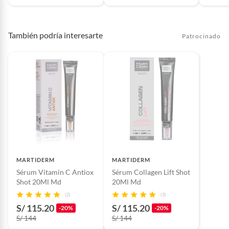
Incluye
1
También podría interesarte
Patrocinado
MARTIDERM
MARTIDERM
Sérum Vitamin C Antiox
Sérum Collagen Lift Shot
Shot 20Ml Md
20Ml Md
(2)
(3)
S/ 115.20
S/ 115.20
-20%
-20%
S/ 144
S/ 144