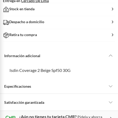
Entrega en
Cercado De Lima
Stock en tienda
Despacho a domicilio
Retira tu compra
Información adicional
Isdin Coverage 2 Beige Spf50 30G
Especificaciones
Condicion del
Nuevo
Satisfacción garantizada
producto
La mayoría de los productos tienen
30 días desde que los recibes para
¿Aún no tienes tu tarjeta CMR?
Pídela y ahorra
hacer una devolución.