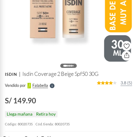
o
f
n
I
r
e
l
Isdin Coverage 2 Beige Spf50 30G
ISDIN
l
e
3.8 (5)
Vendido por
Falabella
S
S/ 149.90
Llega mañana
Retira hoy
Código: 80020735
Cód. tienda: 80020735