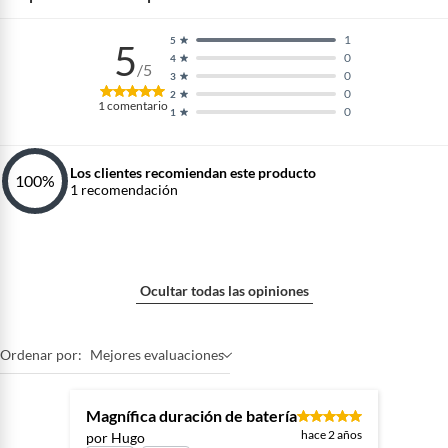
1
5
5
0
4
/5
0
3
0
2
1
comentario
0
1
Los clientes recomiendan este producto
100
%
1
recomendación
Ocultar todas las opiniones
Ordenar por:
Mejores evaluaciones
Magnífica duración de batería
hace 2 años
por Hugo