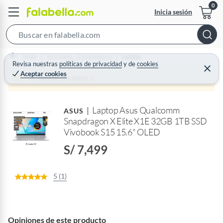
Inicia sesión
S
e
Home
Tecnología - Computadoras
Laptops
a
Revisa nuestras
políticas de privacidad
y
de
cookies
C
Aceptar cookies
r
e
Producto sin stock :(
r
c
r
a
h
r
Laptop Asus Qualcomm
B
ASUS
Snapdragon X Elite X1E 32GB 1TB SSD
a
Vivobook S15 15.6" OLED
r
S/ 7,499
5 (1)
Opiniones de este producto