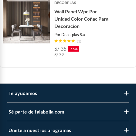
DECORPLAS
Wall Panel Wpc Por
Unidad Color Coñac Para
Decoracion
Por
Decorplas S.a
(1)
S/
35
-56%
S/
79
Te ayudamos
Sé parte de falabella.com
Atención por WhatsApp
Centro de ayuda
Únete a nuestros programas
Trabaja con nosotros
Tipos de entrega