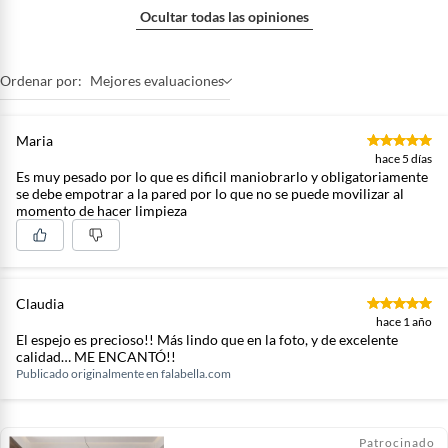
Ocultar todas las opiniones
Ancho
91.44cm
Ordenar por:
Mejores evaluaciones
Alto
60.96cm
Maria
hace 5 días
Es muy pesado por lo que es dificil maniobrarlo y obligatoriamente
Uso Recomendado
Espejos de bano
se debe empotrar a la pared por lo que no se puede movilizar al
momento de hacer limpieza
Incluye
No aplica
Claudia
hace 1 año
El espejo es precioso!! Más lindo que en la foto, y de excelente
calidad… ME ENCANTÓ!!
Publicado originalmente en
falabella.com
Patrocinado