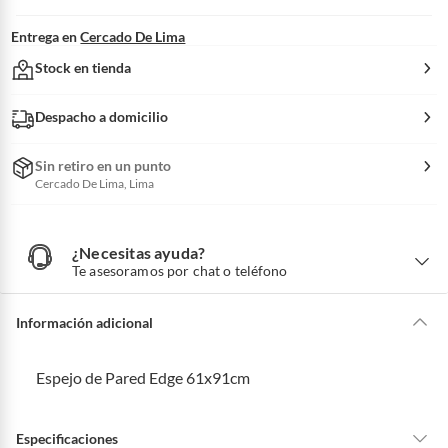
Entrega en
Cercado De Lima
Stock en tienda
Despacho a domicilio
Sin retiro en un punto
Cercado De Lima, Lima
¿Necesitas ayuda?
¿
N
Te asesoramos por chat o teléfono
e
c
e
s
i
Información adicional
t
a
s
a
y
Espejo de Pared Edge 61x91cm
u
d
a
?
Especificaciones