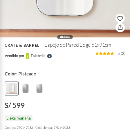
o
f
n
I
r
e
l
Espejo de Pared Edge 61x91cm
CRATE & BARREL
l
e
5 (2)
Vendido por
Falabella
S
Color:
Plateado
S/ 599
Llega mañana
Código: 770147033
Cód. tienda: 770147033