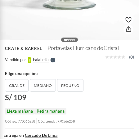
o
f
n
I
r
e
l
Portavelas Hurricane de Cristal
CRATE & BARREL
l
e
(0)
Vendido por
Falabella
S
Elige una opción:
GRANDE
MEDIANO
PEQUEÑO
S/ 109
Llega mañana
Retira mañana
Código: 770566258
Cód. tienda: 770566258
Entrega en
Cercado De Lima