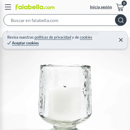
Inicia sesión
S
e
Home
Jardín y terraza - Jardín
Decoración de exterior
a
Revisa nuestras
políticas de privacidad
y
de
cookies
C
Aceptar cookies
r
e
r
c
r
a
h
r
B
a
r