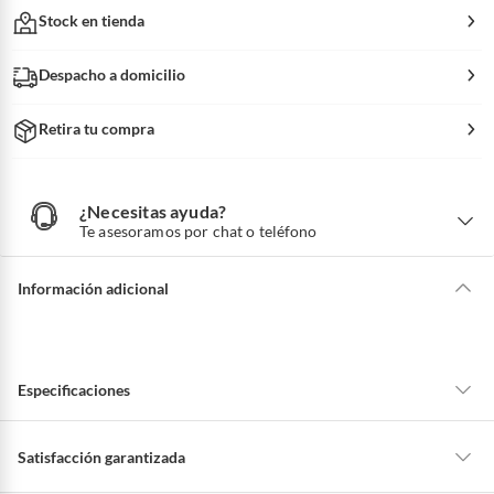
Stock en tienda
Despacho a domicilio
Retira tu compra
¿Necesitas ayuda?
¿
N
Te asesoramos por chat o teléfono
e
c
e
s
i
Información adicional
t
a
s
a
y
u
d
a
?
Especificaciones
Material
Cemento
Satisfacción garantizada