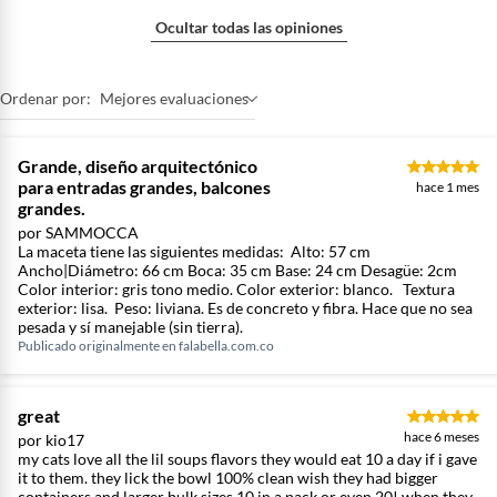
Ocultar todas las opiniones
Ordenar por:
Mejores evaluaciones
Grande, diseño arquitectónico
para entradas grandes, balcones
hace 1 mes
grandes.
por SAMMOCCA
La maceta tiene las siguientes medidas: Alto: 57 cm
Ancho|Diámetro: 66 cm Boca: 35 cm Base: 24 cm Desagüe: 2cm
Color interior: gris tono medio. Color exterior: blanco. Textura
exterior: lisa. Peso: liviana. Es de concreto y fibra. Hace que no sea
pesada y sí manejable (sin tierra).
Publicado originalmente en
falabella.com.co
great
hace 6 meses
por kio17
my cats love all the lil soups flavors they would eat 10 a day if i gave
it to them. they lick the bowl 100% clean wish they had bigger
containers and larger bulk sizes 10 in a pack or even 20! when they