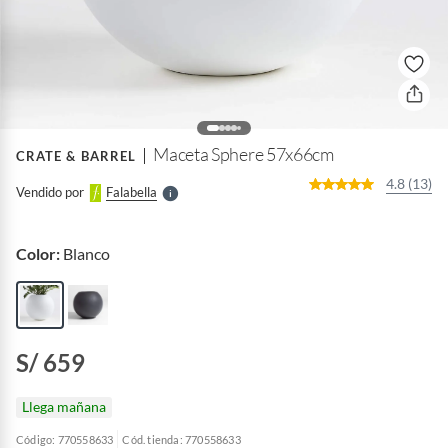
o
f
n
I
r
e
l
Maceta Sphere 57x66cm
CRATE & BARREL
l
e
4.8 (13)
Vendido por
Falabella
S
Color:
Blanco
S/ 659
Llega mañana
Código: 770558633
Cód. tienda: 770558633