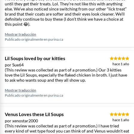
until they get their treats. Lol. They’re not like this with anything
else. We’ve also noticed since switching from our other “lick treat”
brand that their coats are softer and their eyes look cleaner. We’ll
definitely continue to buy these (I don’t think we have a choice at
this point 😂).
Mostrar traducción
Publicado originalmente en
purina.ca
Lil Soups loved by our kitties
hace 1 año
por Sue64
(This review was collected as part of a promotion.) Our 3 kitties
love the Lil Soups, especially the flaked chicken in broth. I just have
to ask who wants soup and they all show up.
Mostrar traducción
Publicado originalmente en
purina.ca
Venus Loves these Lil Soups
hace 1 año
por xenostar2000
(This review was collected as part of a promotion.) I have tried
every kind of wet type food you can think of and Venus wouldn't eat