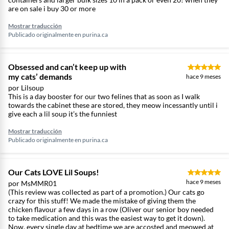
are on sale i buy 30 or more
Mostrar traducción
Publicado originalmente en
purina.ca
Obsessed and can’t keep up with
my cats’ demands
hace 9 meses
por Lilsoup
This is a day booster for our two felines that as soon as I walk
towards the cabinet these are stored, they meow incessantly until i
give each a lil soup it’s the funniest
Mostrar traducción
Publicado originalmente en
purina.ca
Our Cats LOVE Lil Soups!
hace 9 meses
por MsMMR01
(This review was collected as part of a promotion.) Our cats go
crazy for this stuff! We made the mistake of giving them the
chicken flavour a few days in a row (Oliver our senior boy needed
to take medication and this was the easiest way to get it down).
Now, every single day at bedtime we are accosted and meowed at