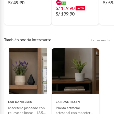
S/ 49.90
S/ 59
S/ 119.90
-40%
S/ 199.90
También podría interesarte
Patrocinado
LAR DANIELSEN
LAR DANIELSEN
Macetero jaspeado con
Planta artificial
relieve de líneas - 12.5
artesanal con macetero