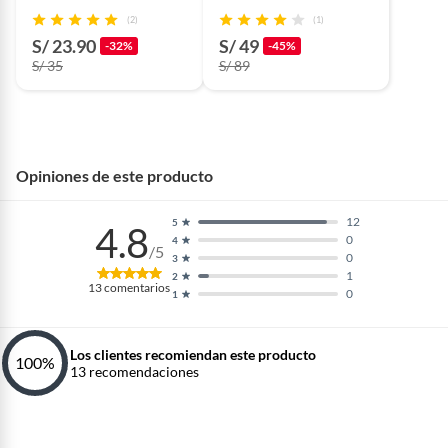
cm de alto - Ginebra
crema - Liriope 28 cm
(2)
(1)
S/ 23.90
S/ 49
-32%
-45%
S/ 35
S/ 89
Opiniones de este producto
12
5
4.8
0
4
/5
0
3
1
2
13
comentarios
0
1
Los clientes recomiendan este producto
100
%
13
recomendaciones