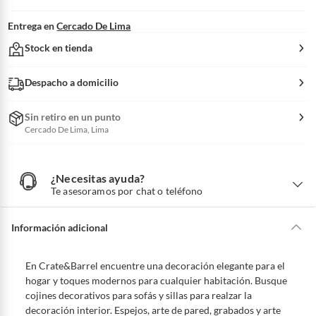
Entrega en
Cercado De Lima
Stock en tienda
Despacho a domicilio
Sin retiro en un punto
Cercado De Lima, Lima
¿Necesitas ayuda?
¿
N
Te asesoramos por chat o teléfono
e
c
e
s
i
Información adicional
t
a
s
a
y
En Crate&Barrel encuentre una decoración elegante para el
u
d
hogar y toques modernos para cualquier habitación. Busque
a
?
cojines decorativos para sofás y sillas para realzar la
decoración interior. Espejos, arte de pared, grabados y arte