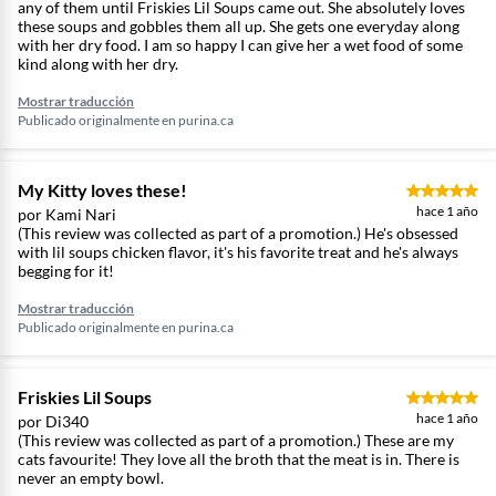
any of them until Friskies Lil Soups came out. She absolutely loves
these soups and gobbles them all up. She gets one everyday along
with her dry food. I am so happy I can give her a wet food of some
kind along with her dry.
Mostrar traducción
Publicado originalmente en
purina.ca
My Kitty loves these!
hace 1 año
por Kami Nari
(This review was collected as part of a promotion.) He's obsessed
with lil soups chicken flavor, it's his favorite treat and he's always
begging for it!
Mostrar traducción
Publicado originalmente en
purina.ca
Friskies Lil Soups
hace 1 año
por Di340
(This review was collected as part of a promotion.) These are my
cats favourite! They love all the broth that the meat is in. There is
never an empty bowl.