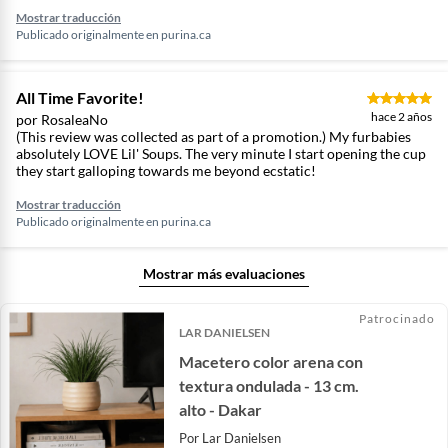
Mostrar traducción
Publicado originalmente en
purina.ca
All Time Favorite!
hace 2 años
por RosaleaNo
(This review was collected as part of a promotion.) My furbabies
absolutely LOVE Lil' Soups. The very minute I start opening the cup
they start galloping towards me beyond ecstatic!
Mostrar traducción
Publicado originalmente en
purina.ca
Mostrar más evaluaciones
Patrocinado
LAR DANIELSEN
Macetero color arena con
textura ondulada - 13 cm.
alto - Dakar
Por
Lar Danielsen