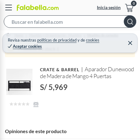
Inicia sesión
S
e
Home
Muebles y Organización - Muebles
Muebles de comedor
a
Revisa nuestras
políticas de privacidad
y
de
cookies
C
Aceptar cookies
r
e
Producto sin stock :(
r
c
r
a
h
r
Aparador Dunewood
B
CRATE & BARREL
de Madera de Mango 4 Puertas
a
r
S/ 5,969
(0)
Opiniones de este producto