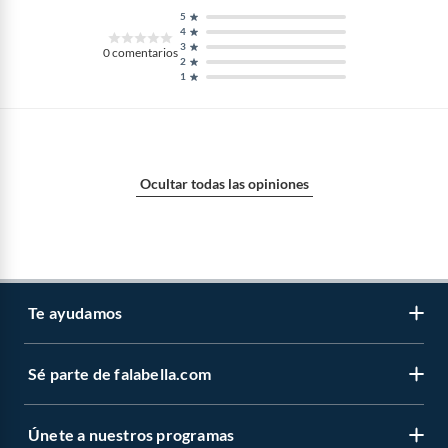
5
4
3
0
comentarios
2
1
Ocultar todas las opiniones
Te ayudamos
Sé parte de falabella.com
Atención por WhatsApp
Centro de ayuda
Únete a nuestros programas
Trabaja con nosotros