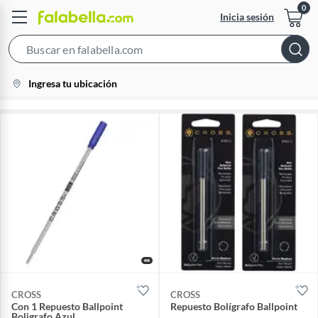
Inicia sesión
Search
Bar
location-
Ingresa tu ubicación
icon
CROSS
CROSS
Con 1 Repuesto Ballpoint
Repuesto Bolígrafo Ballpoint
Boligrafo Azul