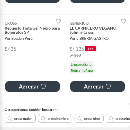
CROSS
GENERICO
Repuesto Tinta Gel Negro para
EL CARNICERO VEGANO,
Bolígrafos SP
Johnny Cross
Por Bouden Perú
Por LIBRERIA GASTRO
S/ 35
S/ 135
-16%
S/ 160
Llega mañana
Retira mañana
Agregar
Agregar
Otras personas también buscaron:
cross mujer
cross hombre
cross nino
cross nin