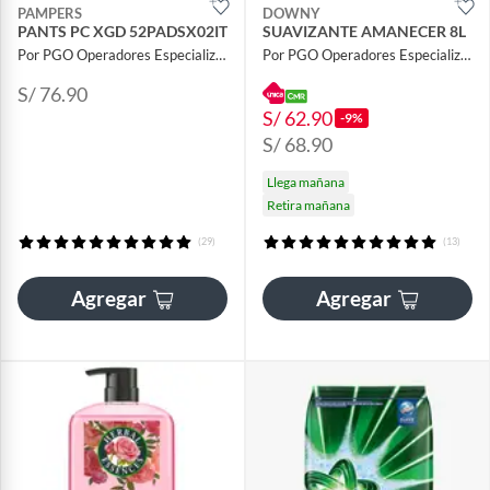
PAMPERS
DOWNY
PANTS PC XGD 52PADSX02IT
SUAVIZANTE AMANECER 8L
Por PGO Operadores Especializados
Por PGO Operadores Especializados
S/ 76.90
S/ 62.90
-9%
S/ 68.90
Llega mañana
Retira mañana
(29)
(13)
Agregar
Agregar