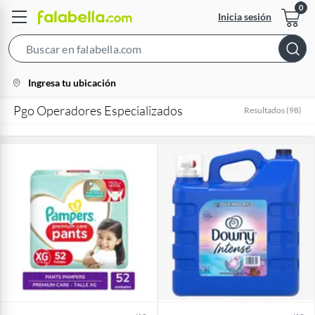
Inicia sesión
Search
Bar
location-
Ingresa tu ubicación
icon
Pgo Operadores Especializados
Resultados
(
98
)