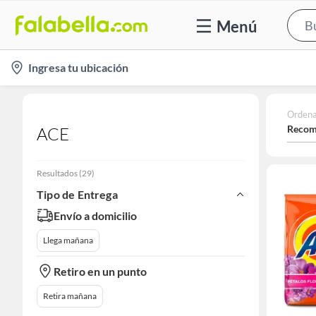
Menú
location-
Ingresa tu ubicación
icon
Ordena
Recom
ACE
Resultados
(
29
)
Tipo de Entrega
Envío a domicilio
Llega mañana
Retiro en un punto
Retira mañana