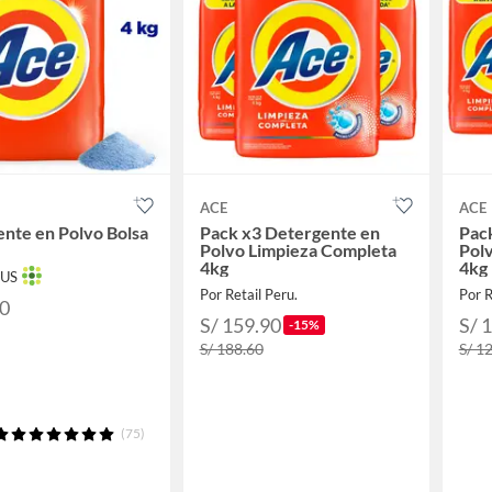
ACE
ACE
nte en Polvo Bolsa
Pack x3 Detergente en
Pac
Polvo Limpieza Completa
Pol
4kg
4kg
TUS
Por Retail Peru.
Por R
90
S/ 159.90
S/ 
-15%
S/ 188.60
S/ 1
(75)