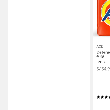
ACE
Deterge
4 Kg
Por TOT
S/ 54.