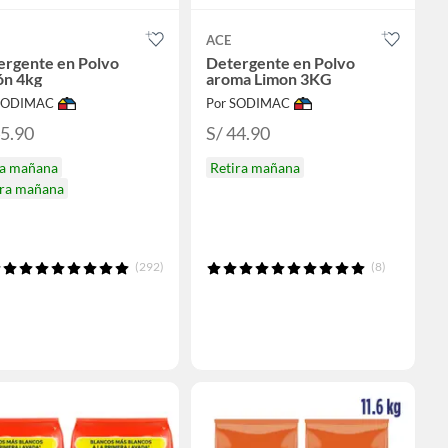
ACE
ergente en Polvo
Detergente en Polvo
ón 4kg
aroma Limon 3KG
 SODIMAC
Por SODIMAC
45.90
S/ 44.90
ga mañana
Retira mañana
ira mañana
(292)
(8)