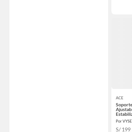
ACE
Soporte
Ajustab
Estabil
Por VYS
S/ 199