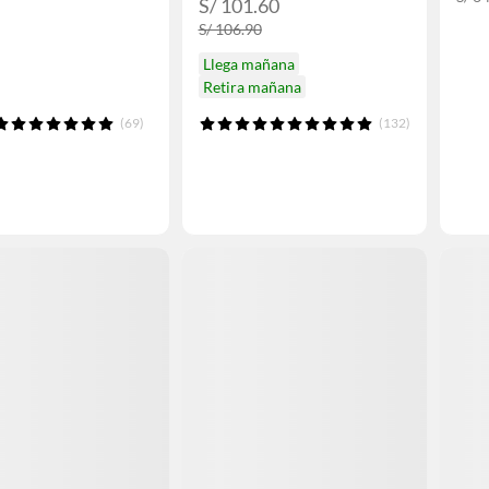
S/ 101.60
S/ 106.90
Llega mañana
Retira mañana
(69)
(132)