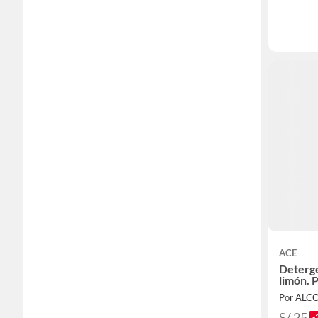
ACE
Deterge
limón. 
Por ALC
S/ 25
-