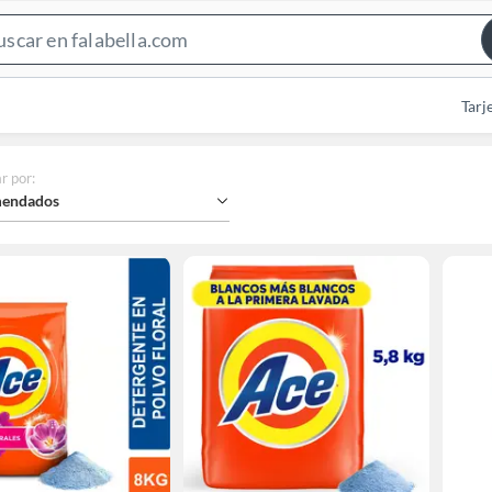
Search
Bar
Tarj
r por
:
endados