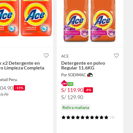
ACE
k x2 Detergente en
Detergente en polvo
vo Limpieza Completa
Regular 11.6KG
Por SODIMAC
etail Peru.
104.90
-15%
S/ 119.90
-8%
23.70
S/ 129.90
Retira mañana
(4)