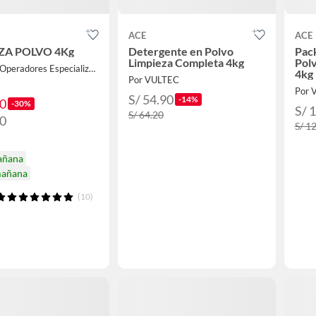
ACE
ACE
ZA POLVO 4Kg
Detergente en Polvo
Pac
Limpieza Completa 4kg
Pol
Por PGO Operadores Especializados
4kg
Por VULTEC
Por 
S/ 54.90
-14%
90
-30%
S/ 
S/ 64.20
50
S/ 1
añana
mañana
(10)