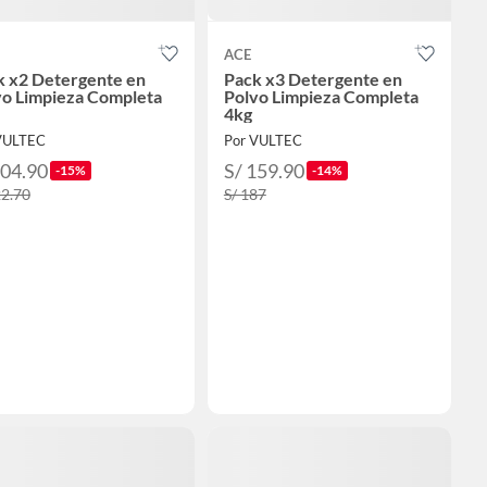
ACE
k x2 Detergente en
Pack x3 Detergente en
vo Limpieza Completa
Polvo Limpieza Completa
4kg
VULTEC
Por VULTEC
104.90
S/ 159.90
-15%
-14%
22.70
S/ 187