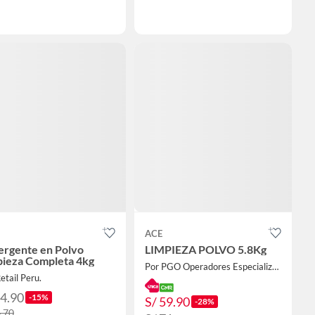
ACE
ergente en Polvo
LIMPIEZA POLVO 5.8Kg
pieza Completa 4kg
Por PGO Operadores Especializados
etail Peru.
54.90
-15%
S/ 59.90
-28%
4.70