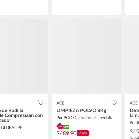
ACE
ACE
 de Rodilla
LIMPIEZA POLVO 8Kg
Det
le Compresiaan con
Lim
Por PGO Operadores Especializados
izador
Por R
E GLOBAL PE
S/ 
S/ 89.90
-16%
S/ 6