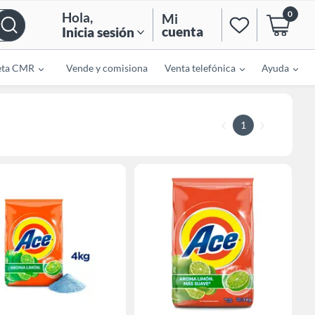
0
Hola
,
Mi
cuenta
Inicia sesión
eta CMR
Vende y comisiona
Venta telefónica
Ayuda
1