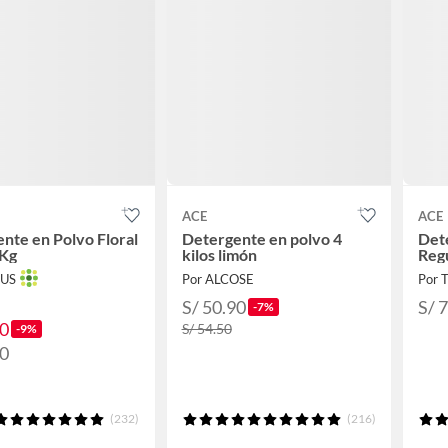
ACE
ACE
nte en Polvo Floral
Detergente en polvo 4
Det
 Kg
kilos limón
Regu
TUS
Por ALCOSE
Por 
S/ 50.90
S/ 
-7%
90
S/ 54.50
-9%
90
(232)
(216)