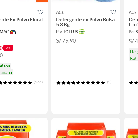
ACE
ACE
nte En Polvo Floral
Detergente en Polvo Bolsa
Det
5.8 Kg
Lim
IMAC
Por TOTTUS
Por
S/ 79.90
S/ 
90
-2%
Lle
90
Ret
añana
mañana
(364)
(5)