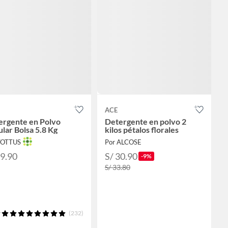
ACE
ergente en Polvo
Detergente en polvo 2
lar Bolsa 5.8 Kg
kilos pétalos florales
TOTTUS
Por ALCOSE
79.90
S/ 30.90
-9%
S/ 33.80
(232)