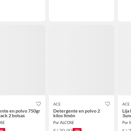
ACE
ACE
nte en polvo 750gr
Detergente en polvo 2
Lij
Pack 2 bolsas
kilos limón
3un
OSE
Por ALCOSE
Por
S/ 30.90
3%
-9%