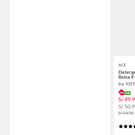
ACE
Deterge
Bolsa 4
Por TOT
S/ 49.
S/ 50.
S/ 54.90