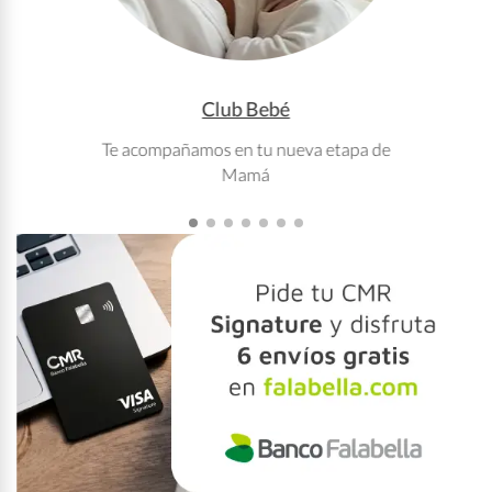
Club Bebé
Te acompañamos en tu nueva etapa de
T
Mamá