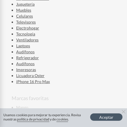
Juguetería
Muebles
Celulares
Televisores
Electrohogar
Tecnología
Ventiladores
Laptops
Audífonos
Refrigerador
Audífonos
Impresoras
Licuadora Oster
iPhone 16 Pro Max
Marcas favoritas
Mango
La Roche Posay
Usamos cookies para mejorar tu experiencia. Revisa
Aceptar
Mixsoon
nuestras
política de privacidad
y de
cookies
.
Ver más
Skala