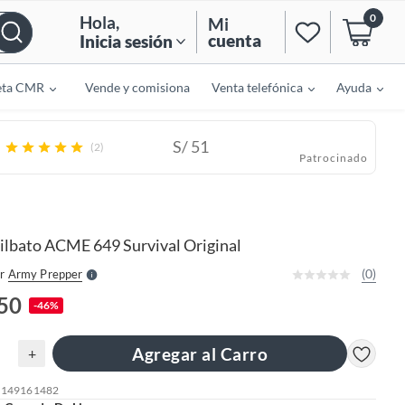
0
Hola
,
Mi
cuenta
Inicia sesión
eta CMR
Vende y comisiona
Venta telefónica
Ayuda
S/
51
(2)
Patrocinado
o
f
n
I
r
e
ilbato ACME 649 Survival Original
l
l
e
(0)
r
Army Prepper
S
.50
-46%
Agregar al Carro
+
: 149161482