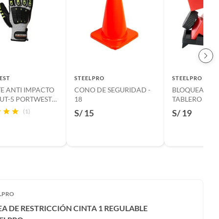
EST
STEELPRO
STEELPRO
E ANTI IMPACTO
CONO DE SEGURIDAD -
BLOQUEADOR
CUT-5 PORTWEST
18
TABLERO HAS
S
ESPESOR18M
(1)
S/ 15
S/ 19
ANCHO 10V-2
LPRO
EA DE RESTRICCIÓN CINTA 1 REGULABLE