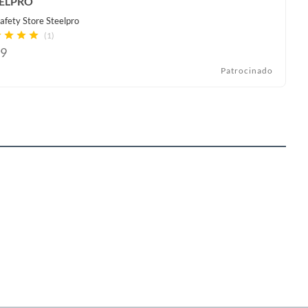
ELPRO
afety Store Steelpro
(1)
9
Patrocinado