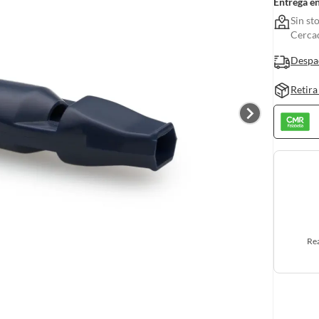
Entrega e
Sin st
Cerca
Despa
Retira
Rea