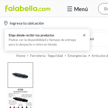
Menú
l
Ingresa tu ubicación
o
c
✕
Elige dónde recibir tus productos
STEELPRO
ROLLO CINTA SEÑALIZACION RFX 400 MT AMARILLO
a
Podrás ver la disponibilidad y tiempos de entrega
Por
Safety Store Steelpro
para tu despacho o retiro en tienda.
t
i
Home
Ferretería - Seguridad
Emergencias
Artículos 
o
n
-
i
c
o
n