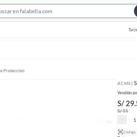
S
e
a
Tarj
r
c
h
B
a
de Protección
r
S
|
ACME
Vendido po
S/ 29
S/ 55
−
Código