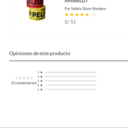
AMARILLO
l
,
Por
Safety Store Steelpro
d
(2)
S/
51
i
s
e
ñ
a
Opiniones de este producto
d
o
p
5
a
4
3
0
comentarios
r
2
a
1
s
i
t
u
a