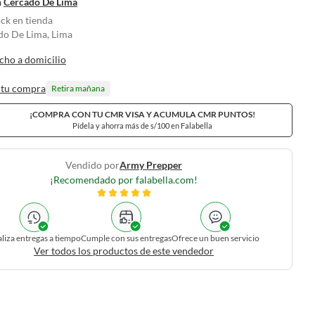
n
Cercado De Lima
ock en tienda
do De Lima, Lima
cho a domicilio
 tu compra
Retira mañana
¡COMPRA CON TU CMR VISA Y ACUMULA CMR PUNTOS!
Pídela y ahorra más de s/100 en Falabella
Vendido por
Army Prepper
¡Recomendado por falabella.com!
liza entregas a tiempo
Cumple con sus entregas
Ofrece un buen servicio
Ver todos los productos de este vendedor