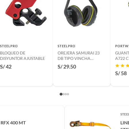
o
suplementos alimenticios, vitaminas.
baño con señales de uso, sin empaques, etiquetas o sellos.
STEELPRO
STEELPRO
PORTW
BLOQUEO DE
OREJERA SAMURAI 23
GUANT
s
DISYUNTOR AJUSTABLE
DB TIPO VINCHA
A722 
STEELPRO
TALLA 
S/ 42
S/ 29.50
S/ 58
STEE
 RFX 400 MT
LIN