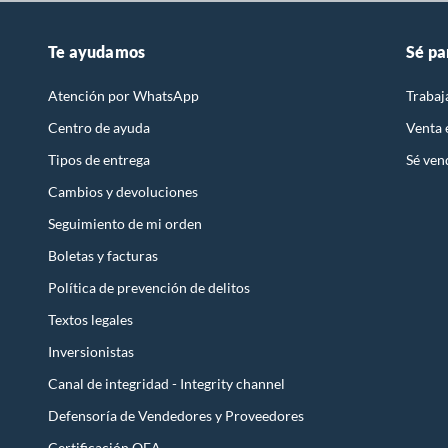
c
i
Te ayudamos
Sé pa
o
n
Atención por WhatsApp
Trabaj
e
Centro de ayuda
Venta
s
d
Tipos de entrega
Sé ven
e
Cambios y devoluciones
e
Seguimiento de mi orden
m
e
Boletas y facturas
r
Política de prevención de delitos
g
Textos legales
e
n
Inversionistas
c
Canal de integridad - Integrity channel
i
Defensoría de Vendedores y Proveedores
a
y
Certificación OEA