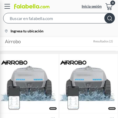
Inicia sesión
Search
Bar
location-
Ingresa tu ubicación
icon
Airrobo
Resultados
(
2
)