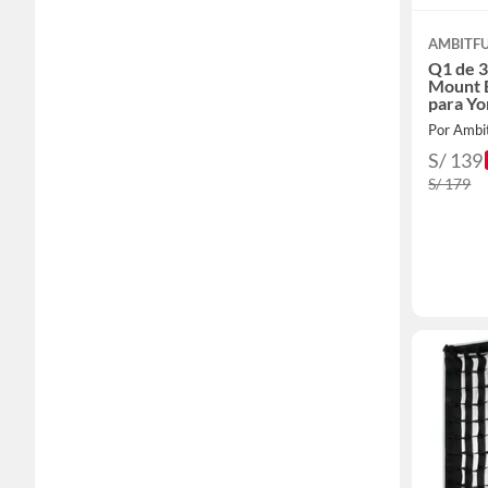
AMBITF
Q1 de 
Mount E
para Y
Nanlite
Por Ambit
S/ 139
S/ 179