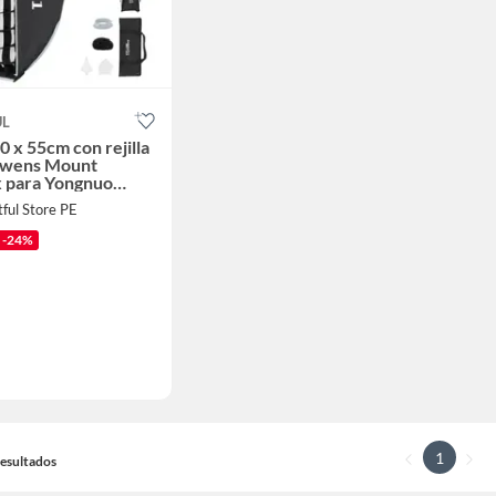
UL
0 x 55cm con rejilla
owens Mount
x para Yongnuo
Nanlite Forza60
ful Store PE
-24%
1
 Resultados