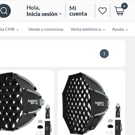
0
Hola
,
Mi
cuenta
Inicia sesión
eta CMR
Vende y comisiona
Venta telefónica
Ayuda
1