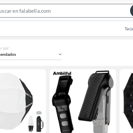
Search
Bar
Tarj
r por
:
endados