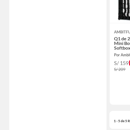
AMBITF
Q1 de 2
Mini B
Softbo
YN150 
Por Ambit
S/ 159
S/ 209
1 - 5 de 5