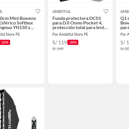
UL
AMBITFUL
AMB
30cm Mini Bowens
Funda protectora DC01
Q1 d
sférico Softbox
para DJI Osmo Pocket 4,
Bow
ongnuo YN150 y
protección total para lente
par
 Forza60
y pantalla
Nanl
ful Store PE
Por Ambitful Store PE
Por A
S/ 119
S/ 
-22%
-20%
S/ 149
S/ 2