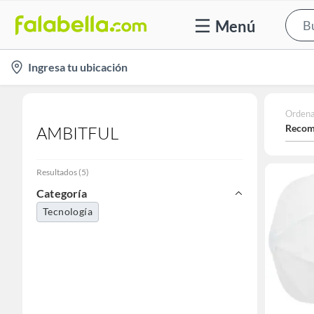
Menú
location-
Ingresa tu ubicación
icon
Ordena
Recom
AMBITFUL
Resultados
(
5
)
Categoría
Tecnología