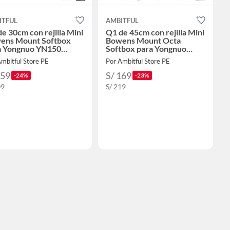
ITFUL
AMBITFUL
e 30cm con rejilla Mini
Q1 de 45cm con rejilla Mini
ens Mount Softbox
Bowens Mount Octa
a Yongnuo YN150
Softbox para Yongnuo
ite Forza60
YN150 Nanlite Forza60
mbitful Store PE
Por Ambitful Store PE
159
S/ 169
-24%
-23%
09
S/ 219