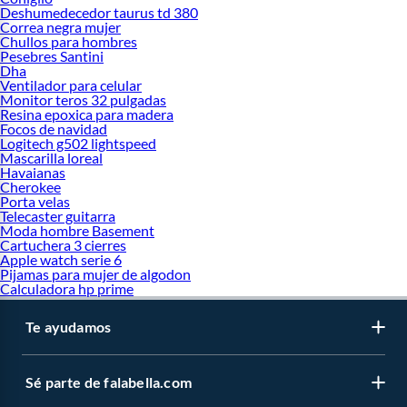
Deshumedecedor taurus td 380
Correa negra mujer
Chullos para hombres
Pesebres Santini
Dha
Ventilador para celular
Monitor teros 32 pulgadas
Resina epoxica para madera
Focos de navidad
Logitech g502 lightspeed
Mascarilla loreal
Havaianas
Cherokee
Porta velas
Telecaster guitarra
Moda hombre Basement
Cartuchera 3 cierres
Apple watch serie 6
Pijamas para mujer de algodon
Calculadora hp prime
Te ayudamos
Sé parte de falabella.com