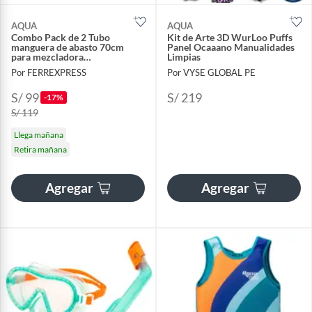
AQUA
AQUA
Combo Pack de 2 Tubo
Kit de Arte 3D WurLoo Puffs
manguera de abasto 70cm
Panel Ocaaano Manualidades
para mezcladora
Limpias
monocomando de Acero
Por FERREXPRESS
Por VYSE GLOBAL PE
Trenzado
S/ 99
S/ 219
-17%
S/ 119
Llega mañana
Retira mañana
Agregar
Agregar