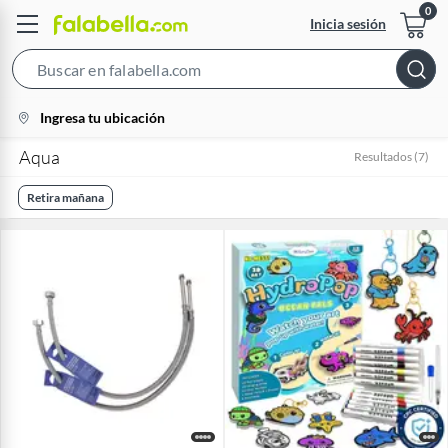
Inicia sesión
Search
Bar
location-
Ingresa tu ubicación
icon
Aqua
Resultados
(
7
)
Retira mañana