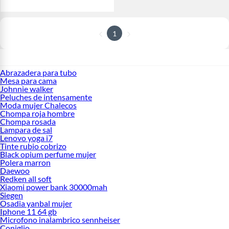
1
Abrazadera para tubo
Mesa para cama
Johnnie walker
Peluches de intensamente
Moda mujer Chalecos
Chompa roja hombre
Chompa rosada
Lampara de sal
Lenovo yoga i7
Tinte rubio cobrizo
Black opium perfume mujer
Polera marron
Daewoo
Redken all soft
Xiaomi power bank 30000mah
Siegen
Osadia yanbal mujer
Iphone 11 64 gb
Microfono inalambrico sennheiser
Coniglio