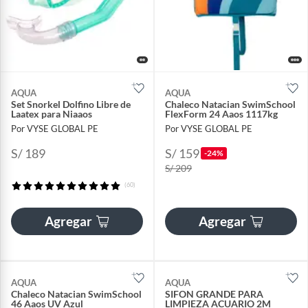
AQUA
AQUA
Set Snorkel Dolfino Libre de
Chaleco Natacian SwimSchool
Laatex para Niaaos
FlexForm 24 Aaos 1117kg
Por VYSE GLOBAL PE
Por VYSE GLOBAL PE
S/ 189
S/ 159
-24%
S/ 209
(60)
Agregar
Agregar
AQUA
AQUA
Chaleco Natacian SwimSchool
SIFON GRANDE PARA
46 Aaos UV Azul
LIMPIEZA ACUARIO 2M