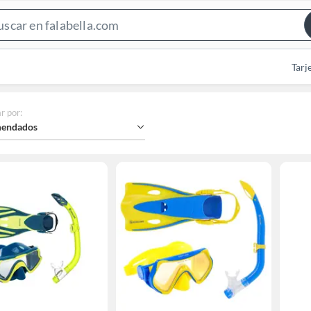
Search
Bar
Tarj
r por
:
endados