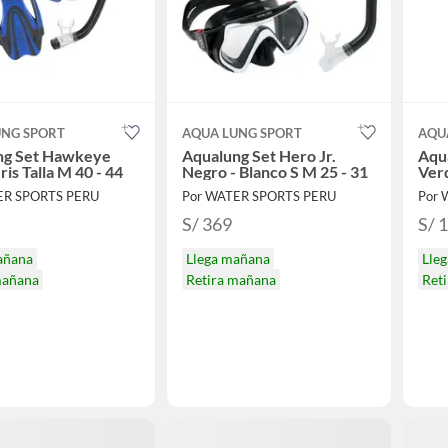
UNG SPORT
AQUA LUNG SPORT
AQU
ng Set Hawkeye
Aqualung Set Hero Jr.
Aqu
ris Talla M 40 - 44
Negro - Blanco S M 25 - 31
Verd
ER SPORTS PERU
Por WATER SPORTS PERU
Por 
S/ 369
S/ 
añana
Llega mañana
Lle
mañana
Retira mañana
Ret