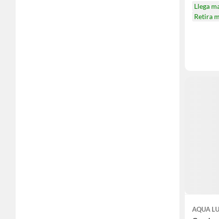
Llega m
Retira 
AQUA L