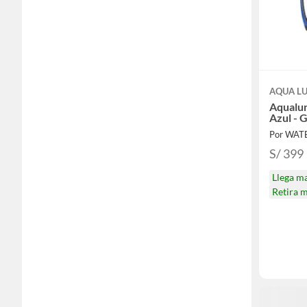
AQUA L
Aqualu
Azul - G
Por WAT
S/ 399
Llega m
Retira 