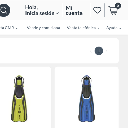
0
Hola
,
Mi
cuenta
Inicia sesión
eta CMR
Vende y comisiona
Venta telefónica
Ayuda
1