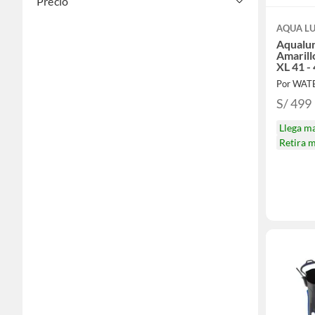
Precio
AQUA L
Aqualun
Amarill
XL 41 -
Por WAT
S/ 499
Llega m
Retira 