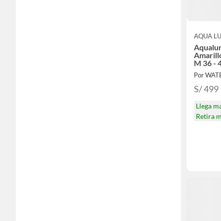
AQUA L
Aqualun
Amarill
M 36 - 
Por WAT
S/ 499
Llega m
Retira 