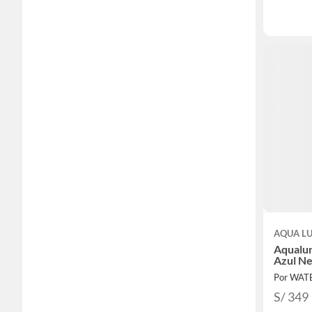
AQUA L
Aqualu
Azul N
Por WAT
S/ 349