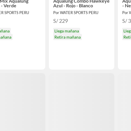
Mix Aqualung
Aqualung Combo Hawkeye
Aqua
 - Verde
Azul - Rojo - Blanco
- Ne
ER SPORTS PERU
Por WATER SPORTS PERU
Por 
S/ 229
S/ 
añana
Llega mañana
Lle
mañana
Retira mañana
Ret