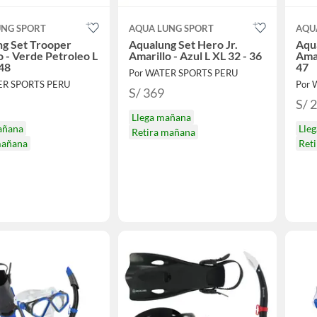
UNG SPORT
AQUA LUNG SPORT
AQU
g Set Trooper
Aqualung Set Hero Jr.
Aqu
o - Verde Petroleo L
Amarillo - Azul L XL 32 - 36
Amar
 48
47
Por WATER SPORTS PERU
ER SPORTS PERU
Por 
S/ 369
S/ 
Llega mañana
añana
Lle
Retira mañana
mañana
Ret