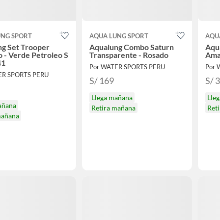
UNG SPORT
AQUA LUNG SPORT
AQU
g Set Trooper
Aqualung Combo Saturn
Aqua
o - Verde Petroleo S
Transparente - Rosado
Amar
41
Por WATER SPORTS PERU
Por 
ER SPORTS PERU
S/ 169
S/ 
Llega mañana
Lle
añana
Retira mañana
Ret
mañana